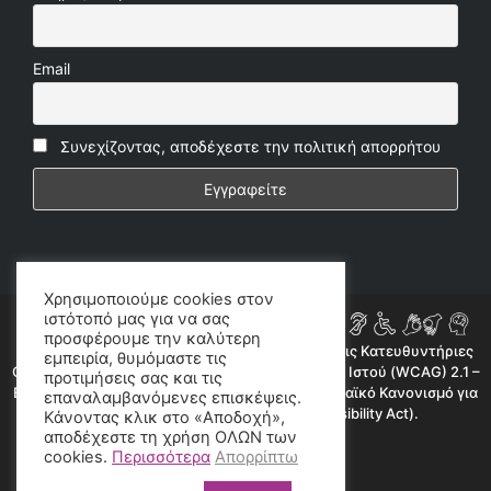
Email
Συνεχίζοντας, αποδέχεστε την πολιτική απορρήτου
Χρησιμοποιούμε cookies στον
ιστότοπό μας για να σας
προσφέρουμε την καλύτερη
Η ιστοσελίδα μας συμμορφώνεται εν μέρει με τις Κατευθυντήριες
εμπειρία, θυμόμαστε τις
Οδηγίες για την Προσβασιμότητα Περιεχομένου Ιστού (WCAG) 2.1 –
προτιμήσεις σας και τις
Επίπεδο AA, όπως προβλέπεται από τον Ευρωπαϊκό Κανονισμό για
επαναλαμβανόμενες επισκέψεις.
την Προσβασιμότητα (European Accessibility Act).
Κάνοντας κλικ στο «Αποδοχή»,
αποδέχεστε τη χρήση ΟΛΩΝ των
©2020 radioproto.gr
cookies.
Περισσότερα
Απορρίπτω