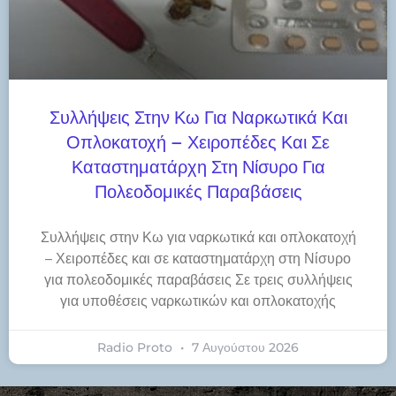
Συλλήψεις Στην Κω Για Ναρκωτικά Και
Οπλοκατοχή – Χειροπέδες Και Σε
Καταστηματάρχη Στη Νίσυρο Για
Πολεοδομικές Παραβάσεις
Συλλήψεις στην Κω για ναρκωτικά και οπλοκατοχή
– Χειροπέδες και σε καταστηματάρχη στη Νίσυρο
για πολεοδομικές παραβάσεις Σε τρεις συλλήψεις
για υποθέσεις ναρκωτικών και οπλοκατοχής
Radio Proto
7 Αυγούστου 2026