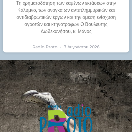
Τη χρηματοδότηση των καμένων εκτάσεων στην
Κάλυμνο, των αναγκαίων αντιπλημμυρικών και
αντιδιαβρωτικών έργων και την άμεση ενίσχυση
αγροτών και κτηνοτρόφων Ο Βουλευτής
Δωδεκανήσου, κ. Μάνος
Radio Proto
7 Αυγούστου 2026