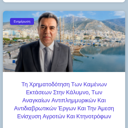
Ενημέρωση
Τη Χρηματοδότηση Των Καμένων
Εκτάσεων Στην Κάλυμνο, Των
Αναγκαίων Αντιπλημμυρικών Και
Αντιδιαβρωτικών Έργων Και Την Άμεση
Ενίσχυση Αγροτών Και Κτηνοτρόφων