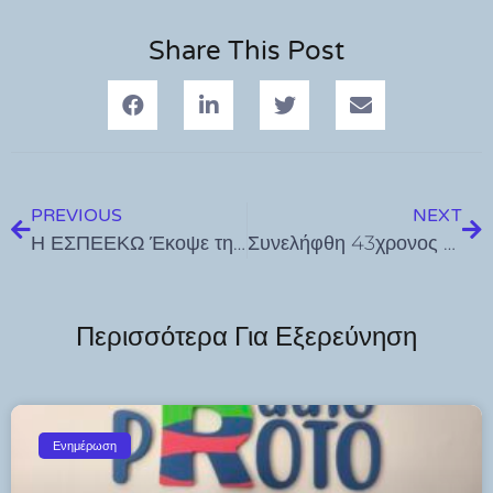
Share This Post
PREVIOUS
NEXT
Η ΕΣΠΕΕΚΩ Έκοψε την Πρωτοχρονιάτικη Πίτα της για το 2025 στο Μαρίνα Cafe
Συνελήφθη 43χρονος ημεδαπός για διακίνηση ναρκωτικών στην Κω Κατασχέθηκαν -14- γραμμ. ηρωίνης, -19- γραμμ. κάνναβης, ζυγαριά κ.α.
Περισσότερα Για Εξερεύνηση
Ενημέρωση