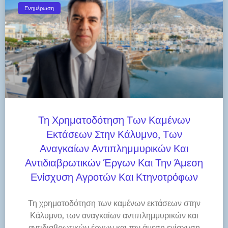
Ενημέρωση
Τη Χρηματοδότηση Των Καμένων
Εκτάσεων Στην Κάλυμνο, Των
Αναγκαίων Αντιπλημμυρικών Και
Αντιδιαβρωτικών Έργων Και Την Άμεση
Ενίσχυση Αγροτών Και Κτηνοτρόφων
Τη χρηματοδότηση των καμένων εκτάσεων στην
Κάλυμνο, των αναγκαίων αντιπλημμυρικών και
αντιδιαβρωτικών έργων και την άμεση ενίσχυση