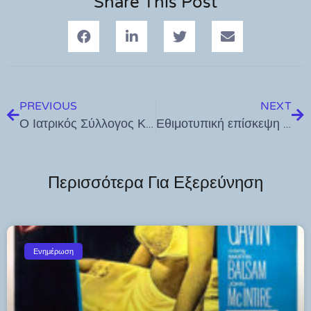
Share This Post
PREVIOUS
NEXT
Ο Ιατρικός Σύλλογος Κω συγχαίρει τον γιατρό Γιάννη Καμπανή , νέο έπαρχο Κω Νισύρου
Εθιμοτυπική επίσκεψη του Μητροπολίτη Κώου και Νισύρου στο Δήμαρχο, Θεοδόση Νικηταρά
Περισσότερα Για Εξερεύνηση
Ενημέρωση