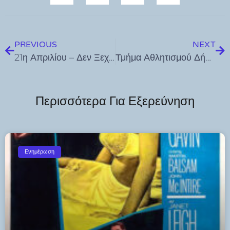
PREVIOUS
NEXT
21η Απριλίου – Δεν Ξεχνάμε: Η Νίσυρος Τιμά και Θυμάται
Τμήμα Αθλητισμού Δήμου Κω: ΠΡΟΚΗΡΥΞΗ 37ων Πανελληνίων Αγώνων Βετεράνων Αθλητών 3-4 Μαΐου 2025 ΚΩΣ ΝΕΟ ΣΤΆΔΙΟ ΑΝΤΑΓΟΡΑΣ
Περισσότερα Για Εξερεύνηση
Ενημέρωση