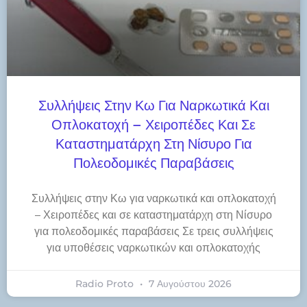
Συλλήψεις Στην Κω Για Ναρκωτικά Και
Οπλοκατοχή – Χειροπέδες Και Σε
Καταστηματάρχη Στη Νίσυρο Για
Πολεοδομικές Παραβάσεις
Συλλήψεις στην Κω για ναρκωτικά και οπλοκατοχή
– Χειροπέδες και σε καταστηματάρχη στη Νίσυρο
για πολεοδομικές παραβάσεις Σε τρεις συλλήψεις
για υποθέσεις ναρκωτικών και οπλοκατοχής
Radio Proto
7 Αυγούστου 2026