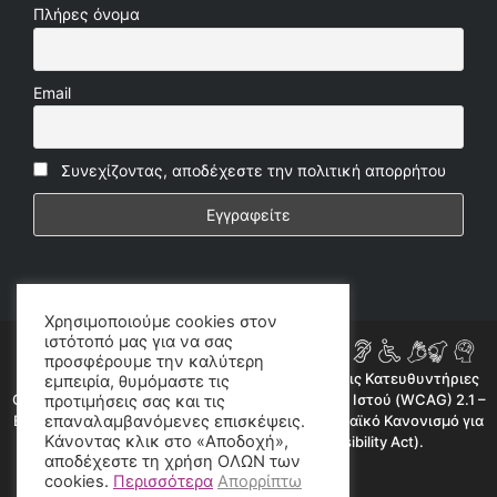
Πλήρες όνομα
Email
Συνεχίζοντας, αποδέχεστε την πολιτική απορρήτου
Χρησιμοποιούμε cookies στον
ιστότοπό μας για να σας
προσφέρουμε την καλύτερη
Η ιστοσελίδα μας συμμορφώνεται εν μέρει με τις Κατευθυντήριες
εμπειρία, θυμόμαστε τις
Οδηγίες για την Προσβασιμότητα Περιεχομένου Ιστού (WCAG) 2.1 –
προτιμήσεις σας και τις
Επίπεδο AA, όπως προβλέπεται από τον Ευρωπαϊκό Κανονισμό για
επαναλαμβανόμενες επισκέψεις.
Κάνοντας κλικ στο «Αποδοχή»,
την Προσβασιμότητα (European Accessibility Act).
αποδέχεστε τη χρήση ΟΛΩΝ των
©2020 radioproto.gr
cookies.
Περισσότερα
Απορρίπτω