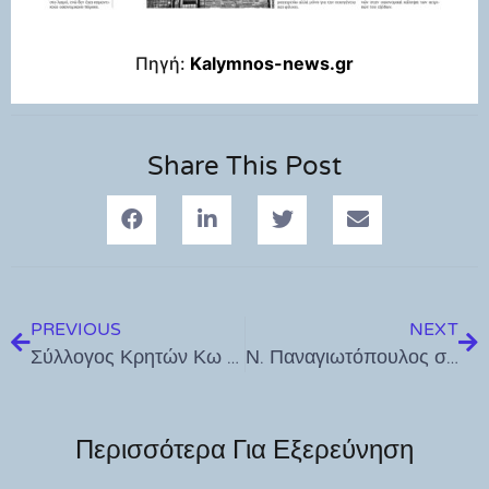
Πηγή:
Kalymnos-news.gr
Share This Post
PREVIOUS
NEXT
Σύλλογος Κρητών Κω ο Τάλως: Έναρξη μαθημάτων κρητικών χωρών για παιδιά και ενήλικες. Δηλώστε συμμετοχή
Ν. Παναγιωτόπουλος στoν ΣΚΑΪ: «Συνεργασία Ελλάδας – Τουρκίας απαραίτητη για την αντιμετώπιση του Μεταναστευτικού – Το 2023 η Ελλάδα έκανε πάνω από 4.000 επιστροφές»
Περισσότερα Για Εξερεύνηση