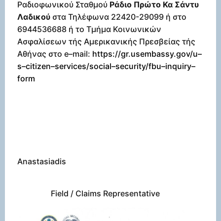
Ραδιοφωνικού Σταθμού
Ράδιο Πρώτο Κα Σάντυ
Λαδικού
στα Τηλέφωνα 22420-29099 ή στο
6944536688 ή το Τμήμα Κοινωνικών
Ασφαλίσεων τής Αμερικανικής Πρεσβείας τής
Αθήνας στο
e
–
mail
:
https
://
gr
.
usembassy
.
gov
/
u
–
s
–
citizen
–
services
/
social
–
security
/
fbu
–
inquiry
–
form
Nikola
Anastasiadis
Field / Claims Representative