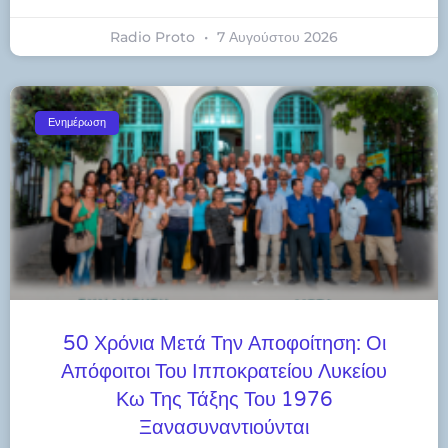
Radio Proto
7 Αυγούστου 2026
Ενημέρωση
50 Χρόνια Μετά Την Αποφοίτηση: Οι
Απόφοιτοι Του Ιπποκρατείου Λυκείου
Κω Της Τάξης Του 1976
Ξανασυναντιούνται