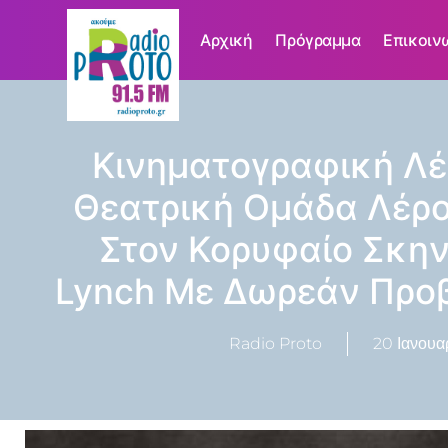
Αρχική
Πρόγραμμα
Επικοιν
Κινηματογραφική Λέ
Θεατρική Ομάδα Λέρο
Στον Κορυφαίο Σκην
Lynch Με Δωρεάν Προβ
Radio Proto
20 Ιανουα