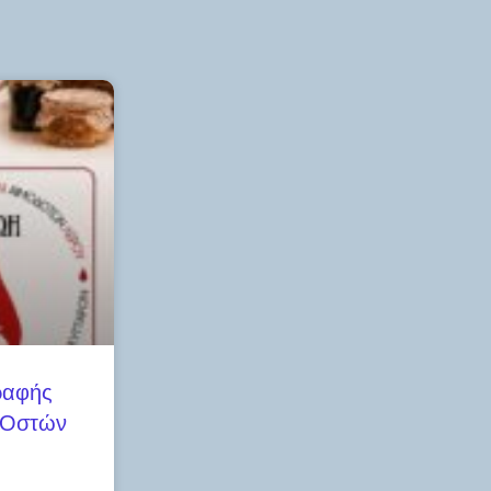
ραφής
 Οστών