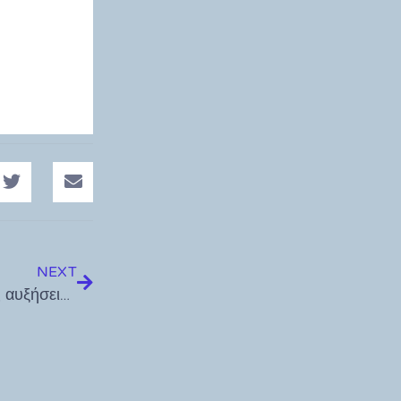
NEXT
Κυβέρνηση τροχονόμος συμφερόντων – όχι άλλες αυξήσεις στα ακτοπλοϊκά εισιτήρια