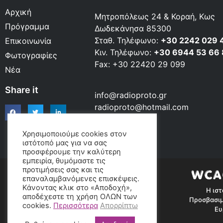
Αρχική
Μητροπόλεως 24 & Κοραή, Κως
Πρόγραμμα
Δωδεκάνησα 85300
Σταθ. Τηλέφωνο:
+30 2242 029 
Επικοινωνία
Κιν. Τηλέφωνο:
+30 6944 53 66
Φωτογραφίες
Fax: +30 22420 29 099
Νέα
Share it
info@radioproto.gr
radioproto@hotmail.com
Χρησιμοποιούμε cookies στον
ιστότοπό μας για να σας
προσφέρουμε την καλύτερη
εμπειρία, θυμόμαστε τις
προτιμήσεις σας και τις
επαναλαμβανόμενες επισκέψεις.
Κάνοντας κλικ στο «Αποδοχή»,
Η ιστ
αποδέχεστε τη χρήση ΟΛΩΝ των
Προσβασιμ
cookies.
Περισσότερα
Απορρίπτω
Ευ