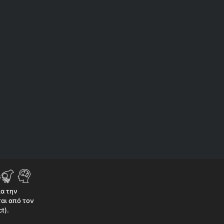
ια την
αι από τον
t).