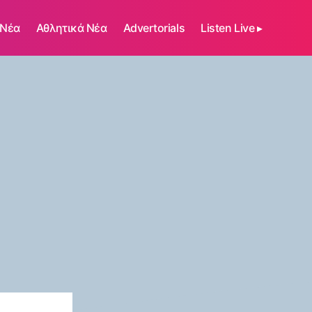
 Νέα
Αθλητικά Νέα
Advertorials
Listen Live ▸