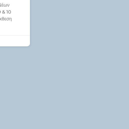
Νέων
 & 10
κθεση