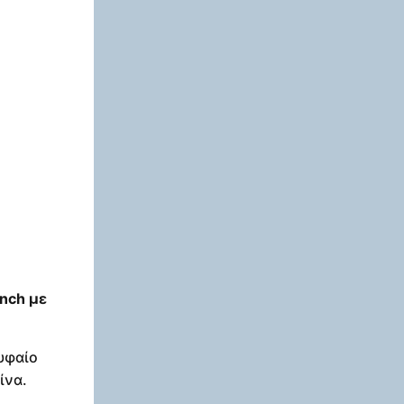
nch με
υφαίο
ίνα.