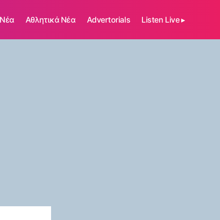
 Νέα
Αθλητικά Νέα
Advertorials
Listen Live ▸