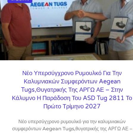
Νέο Υπερσύγχρονο Ρυμουλκό Για Την
Καλυμνιακών Συμφερόντων Aegean
Tugs,θυγατρικής Της ΑΡΓΩ ΑΕ – Στην
Κάλυμνο Η Παράδοση Του ASD Tug 2811 Το
Πρώτο Τρίμηνο 2027
Νέο υπερσύγχρονο ρυμουλκό για την καλυμνιακών
συμφερόντων Aegean Tugs,θυγατρικής της ΑΡΓΩ ΑΕ –