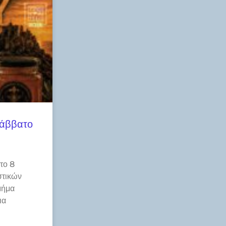
Σάββατο
το 8
στικών
μήμα
ια