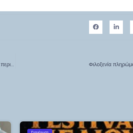
Διακοπές ρεύματος στις 17,18 και 19/6 – Δείτε σε ποιες περιοχές
Φιλοξενία πληρώ
Ενημέρωση