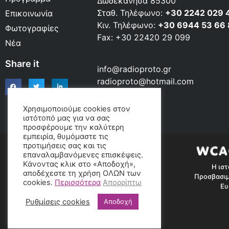
Δωδεκάνησα 85300
Σταθ. Τηλέφωνο:
+30 2242 029 
Επικοινωνία
Κιν. Τηλέφωνο:
+30 6944 53 66
Φωτογραφίες
Fax: +30 22420 29 099
Νέα
Share it
info@radioproto.gr
radioproto@hotmail.com
Χρησιμοποιούμε cookies στον
ιστότοπό μας για να σας
προσφέρουμε την καλύτερη
εμπειρία, θυμόμαστε τις
προτιμήσεις σας και τις
επαναλαμβανόμενες επισκέψεις.
Κάνοντας κλικ στο «Αποδοχή»,
Η ιστ
αποδέχεστε τη χρήση ΟΛΩΝ των
Προσβασιμ
cookies.
Περισσότερα
Απορρίπτω
Ευ
Ρυθμίσεις cookies
Αποδοχή