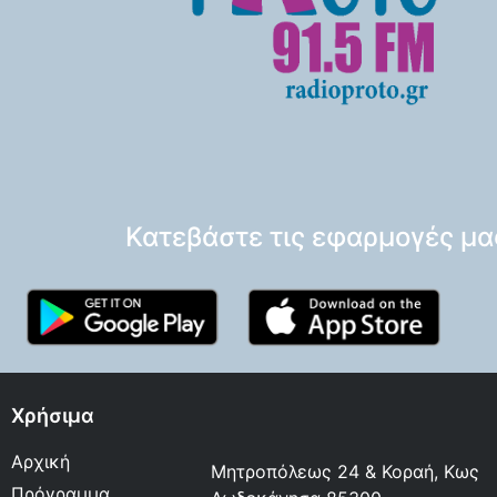
Κατεβάστε τις εφαρμογές μα
Χρήσιμα
Αρχική
Μητροπόλεως 24 & Κοραή, Κως
Πρόγραμμα