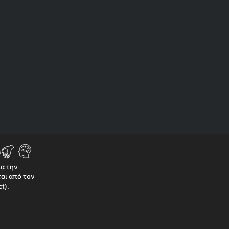
ια την
αι από τον
t).