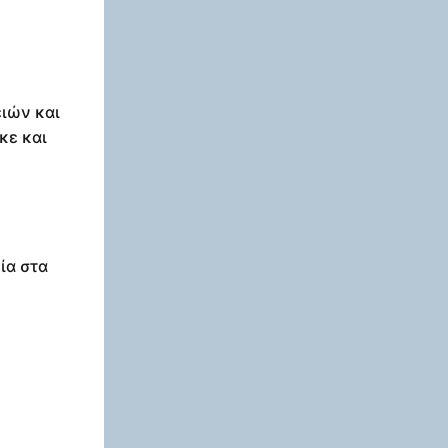
ιών και
κε και
ία στα