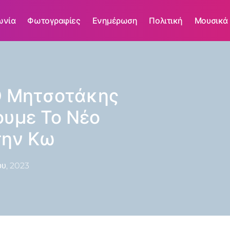
ωνία
Φωτογραφίες
Ενημέρωση
Πολιτική
Μουσικά
Ο Μητσοτάκης
ουμε Το Νέο
την Κω
ου, 2023