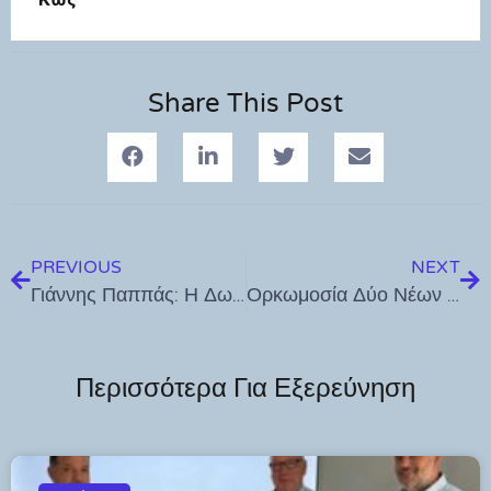
Share This Post
PREVIOUS
NEXT
Γιάννης Παππάς: Η Δωδεκάνησος δεν έχει ανάγκη από «σερίφηδες»
Ορκωμοσία Δύο Νέων Υπαλλήλων στον Δήμο Νισύρου
Περισσότερα Για Εξερεύνηση