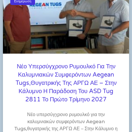
Ενημέρωση
Νέο Υπερσύγχρονο Ρυμουλκό Για Την
Καλυμνιακών Συμφερόντων Aegean
Tugs,θυγατρικής Της ΑΡΓΩ ΑΕ – Στην
Κάλυμνο Η Παράδοση Του ASD Tug
2811 Το Πρώτο Τρίμηνο 2027
Νέο υπερσύγχρονο ρυμουλκό για την
καλυμνιακών συμφερόντων Aegean
Tugs,θυγατρικής της ΑΡΓΩ ΑΕ – Στην Κάλυμνο η