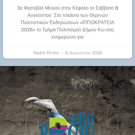
3ο Φεστιβάλ Μελιού στην Κέφαλο το Σάββατο 8
Αυγούστου Στο πλαίσιο των Θερινών
Πολιτιστικών Εκδηλώσεων «ΙΠΠΟΚΡΑΤΕΙΑ
2026» το Τμήμα Πολιτισμού Δήμου Κω σας
ενημερώνει για
Radio Proto
6 Αυγούστου 2026