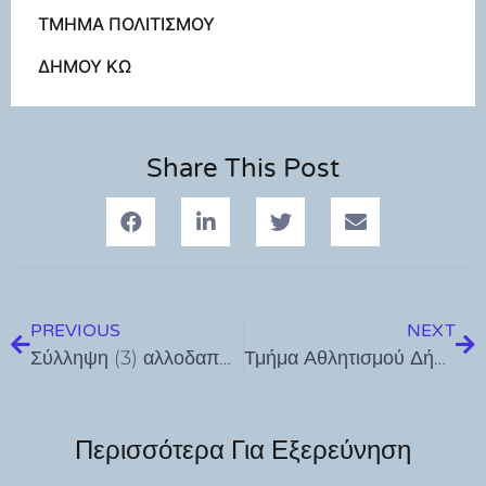
ΤΜΗΜΑ ΠΟΛΙΤΙΣΜΟΥ
ΔΗΜΟΥ ΚΩ
Share This Post
PREVIOUS
NEXT
Σύλληψη (3) αλλοδαπών για πλαστογραφία και σύλληψη αλλοδαπού για παραβίαση περιοριστικών όρων στην Κω
Τμήμα Αθλητισμού Δήμου Κω: Συνάντηση για την κατάρτιση του προγράμματος Αγώνων και Προπονήσεων περιόδου 2024-2025.
Περισσότερα Για Εξερεύνηση