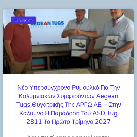
Ενημέρωση
Νέο Υπερσύγχρονο Ρυμουλκό Για Την
Καλυμνιακών Συμφερόντων Aegean
Tugs,θυγατρικής Της ΑΡΓΩ ΑΕ – Στην
Κάλυμνο Η Παράδοση Του ASD Tug
2811 Το Πρώτο Τρίμηνο 2027