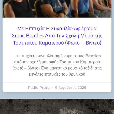
Με Επιτυχία Η Συναυλία-Αφιέρωμα
Στους Beatles Από Την Σχολή Μουσικής
Τσαμπίκου Καματερού (φωτό – Βίντεο)
​επιτυχία η συναυλία-αφιέρωμα στους Beatles
από την σχολή μουσικής Τσαμπίκου Καματερού
(φωτό – βίντεο) Ένα μαγευτικό μουσικό ταξίδι στις
μεγάλες επιτυχίες του θρυλικού
Radio Proto
9 Αυγούστου 2026