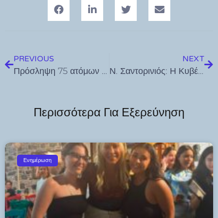
PREVIOUS
NEXT
Πρόσληψη 75 ατόμων στο Δήμο Κω για την κάλυψη εποχικών αναγκών
Ν. Σαντορινιός: Η Κυβέρνησης κοροϊδεύει τους πολίτες με τη ρήτρα αναπροσαρμογής
Περισσότερα Για Εξερεύνηση
Ενημέρωση