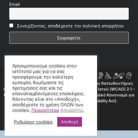
Email
Συνεχίζοντας, αποδέχεστε την πολιτική απορρήτου
Χρησιμοποιούμε cookies στον
ιστότοπό μας για να σας
προσφέρουμε την καλύτερη
εμπειρία, θυμόμαστε τις
Η ιστοσελίδα μας συμμορφώνεται εν μέρει με τις Κατευθυντήριες
προτιμήσεις σας και τις
Οδηγίες για την Προσβασιμότητα Περιεχομένου Ιστού (WCAG) 2.1 –
επαναλαμβανόμενες επισκέψεις.
Επίπεδο AA, όπως προβλέπεται από τον Ευρωπαϊκό Κανονισμό για
Κάνοντας κλικ στο «Αποδοχή»,
την Προσβασιμότητα (European Accessibility Act).
αποδέχεστε τη χρήση ΟΛΩΝ των
cookies.
Περισσότερα
Απορρίπτω
©2020 radioproto.gr
Ρυθμίσεις cookies
Αποδοχή