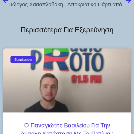
Γιώργος Χασαπλαδάκης: Κράτος-Μαφία: Τα Τέμπη και η συνενοχή της αδιαφορίας
Αποκριάτικο Πάρτι από το 6ο Νηπιαγωγείο Κω την Κυριακή 23 Φεβρουαρίου
Περισσότερα Για Εξερεύνηση
Ενημέρωση
Ο Παναγιώτης Βασιλείου Για Την
Άναρχη Κατάσταση Με Τα Πατίνια :