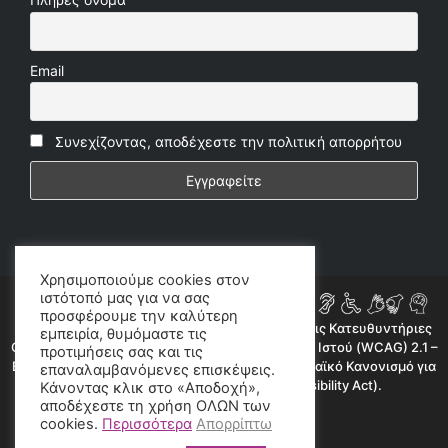
Email
Συνεχίζοντας, αποδέχεστε την πολιτική απορρήτου
Χρησιμοποιούμε cookies στον
ιστότοπό μας για να σας
προσφέρουμε την καλύτερη
Η ιστοσελίδα μας συμμορφώνεται εν μέρει με τις Κατευθυντήριες
εμπειρία, θυμόμαστε τις
Οδηγίες για την Προσβασιμότητα Περιεχομένου Ιστού (WCAG) 2.1 –
προτιμήσεις σας και τις
Επίπεδο AA, όπως προβλέπεται από τον Ευρωπαϊκό Κανονισμό για
επαναλαμβανόμενες επισκέψεις.
την Προσβασιμότητα (European Accessibility Act).
Κάνοντας κλικ στο «Αποδοχή»,
αποδέχεστε τη χρήση ΟΛΩΝ των
©2020 radioproto.gr
cookies.
Περισσότερα
Απορρίπτω