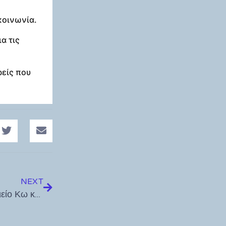
κοινωνία.
α τις
ρείς που
NEXT
ΥΠΕΝ: «Ασπίδα» πυροπροστασίας για το Ασκληπιείο Κω και το Σπήλαιο της Αποκάλυψης στην Πάτμο