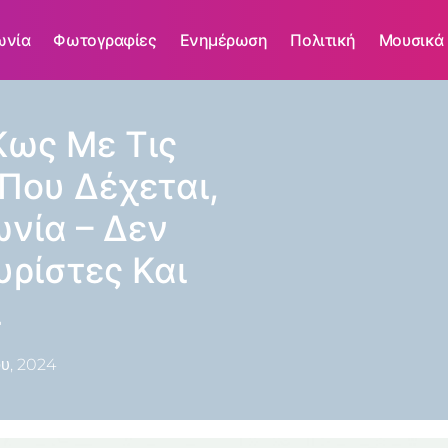
ωνία
Φωτογραφίες
Ενημέρωση
Πολιτική
Μουσικά
Κως Με Τις
Που Δέχεται,
ωνία – Δεν
υρίστες Και
ι
υ, 2024