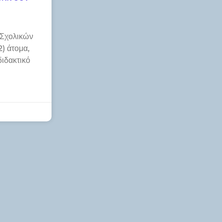
 Σχολικών
) άτομα,
διδακτικό