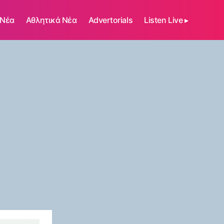
 Νέα
Αθλητικά Νέα
Advertorials
Listen Live ▸