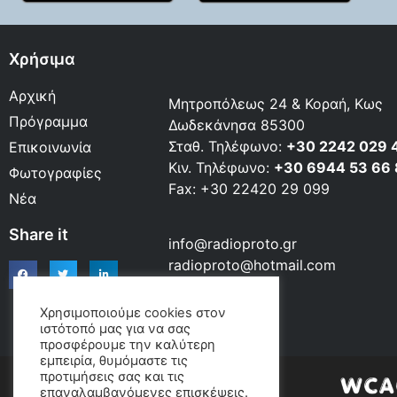
Χρήσιμα
Αρχική
Μητροπόλεως 24 & Κοραή, Κως
Πρόγραμμα
Δωδεκάνησα 85300
Σταθ. Τηλέφωνο:
+30 2242 029 
Επικοινωνία
Κιν. Τηλέφωνο:
+30 6944 53 66
Φωτογραφίες
Fax: +30 22420 29 099
Νέα
Share it
info@radioproto.gr
radioproto@hotmail.com
Χρησιμοποιούμε cookies στον
ιστότοπό μας για να σας
προσφέρουμε την καλύτερη
εμπειρία, θυμόμαστε τις
προτιμήσεις σας και τις
επαναλαμβανόμενες επισκέψεις.