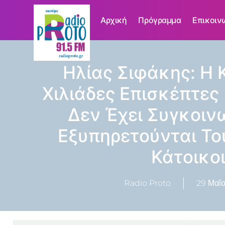
Αρχική
Πρόγραμμα
Επικοιν
Ηλίας Σιφάκης: Η 
Χιλιάδες Επισκέπτες 
Δεν Έχει Συγκοιν
Εξυπηρετούνται Το
Κάτοικο
Radio Proto
29 Μαΐο