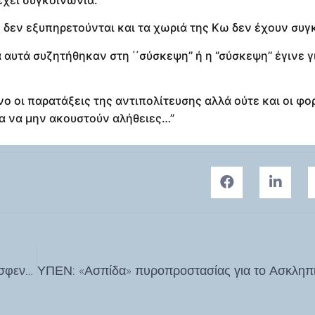
 έχει συγκοινωνία.
ς δεν εξυπηρετούνται και τα χωριά της Κω δεν έχουν συγ
υτά συζητήθηκαν στη ΄΄σύσκεψη’’ ή η ‘’σύσκεψη’’ έγινε γι
ο οι παρατάξεις της αντιπολίτευσης αλλά ούτε και οι φο
α να μην ακουστούν αλήθειες…’’
Μ. Γιωργαλλής: Η πανέμορφη Ζιά μας και το Ορεινό Ασφενδιού στο έλεος της αδιαφορίας…