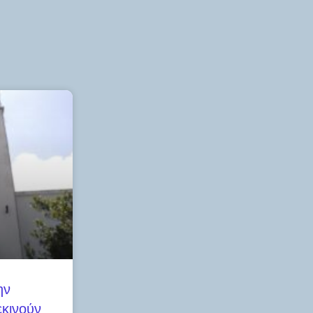
ην
κινούν