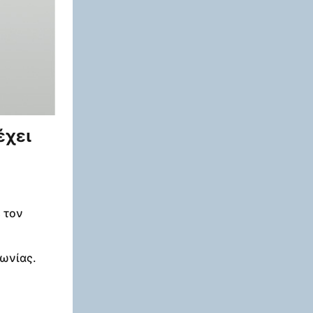
έχει
 τον
νωνίας.