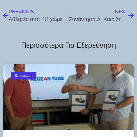
PREVIOUS
NEXT
Αθλητές από 48 χώρες, έως τώρα, δήλωσαν στο Μαραθώνιο Ρόδου 2024, στις 21 Απριλίου
Συνάντηση Δ. Καιρίδη με τον Ύπατο Αρμοστή του ΟΗΕ για τους Πρόσφυγες κ. Filippo Grandi
Περισσότερα Για Εξερεύνηση
Ενημέρωση