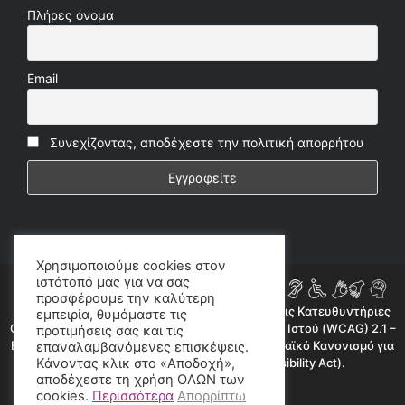
Πλήρες όνομα
Email
Συνεχίζοντας, αποδέχεστε την πολιτική απορρήτου
Χρησιμοποιούμε cookies στον
ιστότοπό μας για να σας
προσφέρουμε την καλύτερη
Η ιστοσελίδα μας συμμορφώνεται εν μέρει με τις Κατευθυντήριες
εμπειρία, θυμόμαστε τις
Οδηγίες για την Προσβασιμότητα Περιεχομένου Ιστού (WCAG) 2.1 –
προτιμήσεις σας και τις
Επίπεδο AA, όπως προβλέπεται από τον Ευρωπαϊκό Κανονισμό για
επαναλαμβανόμενες επισκέψεις.
Κάνοντας κλικ στο «Αποδοχή»,
την Προσβασιμότητα (European Accessibility Act).
αποδέχεστε τη χρήση ΟΛΩΝ των
©2020 radioproto.gr
cookies.
Περισσότερα
Απορρίπτω