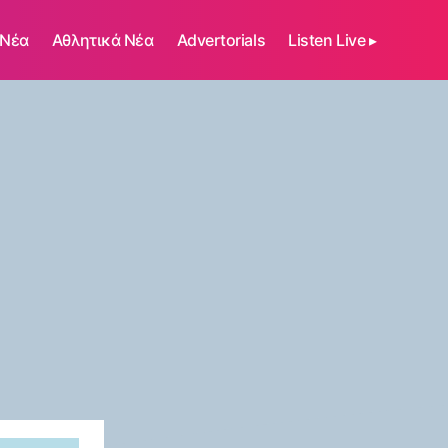
 Νέα
Αθλητικά Νέα
Advertorials
Listen Live ▸