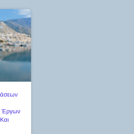
τάσεων
ν Έργων
Και