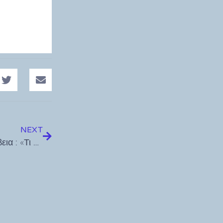
NEXT
Γ. Νικητιάδης με ερώτηση στη Βουλή για την ακρίβεια : «Τι θα κάνει η κυβέρνηση για να μην πούμε το ψωμί, ψωμάκι;»