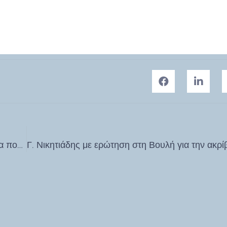
Θύμα απάτης ένας 34χρονος στην Κω από μία γυναίκα που του παρουσιάστηκε ως… μισθοφόρος στη Συρία