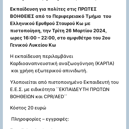
Εκπαίδευση για πολίτες
στις ΠΡΩΤΕΣ
ΒΟΗΘΕΙΕΣ
από το Περιφερειακό Τμήμα
του
Ελληνικού Ερυθρού Σταυρού Κω μ
ε
πιστοποίηση, τ
ην Τρίτη 26 Μαρτίου 2024,
ω
ρες 16:00 – 22:00, σ
το αμφιθέτρο του 2ου
Γενικού Λυκείου Κω
Η εκπαίδευση περιλαμβάνει
Καρδιοαναπνευστική αναζωογόνηση (ΚΑΡΠΑ)
και χρήση εξωτερικού απινιδωτή.
Υλοποιείται από πιστοποιημένο Εκπαιδευτή του
Ε.Ε.Σ. με ειδικότητα ΄΄ΕΚΠΑΙΔΕΥΤΗ ΠΡΩΤΩΝ
ΒΟΗΘΕΙΩΝ και CPR/AED΄΄
Κόστος 20 ευρώ
Πληροφορίες – εγγραφές: