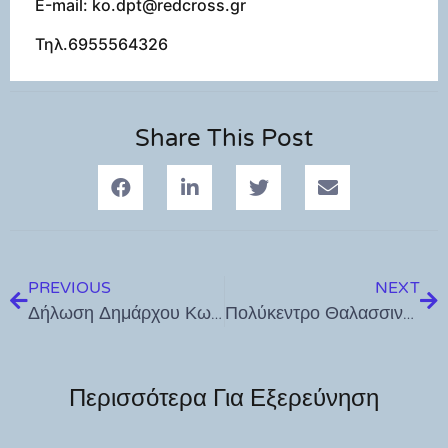
Ε-mail: ko.dpt@redcross.gr
Τηλ.6955564326
Share This Post
PREVIOUS
NEXT
Δήλωση Δημάρχου Κω Θεοδόση Νικηταρά για την Εθνική Επέτειο της 25ης Μαρτίου
Πολύκεντρο Θαλασσινού Business : Νέες προσφορές στα χαρτικά !
Περισσότερα Για Εξερεύνηση