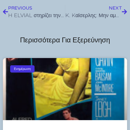
PREVIOUS
NEXT
H ELVIAL στηρίζει την ανώτατη εκπαίδευση: Τα συστήματα αλουμινίου της πρωταγωνιστούν στο ανακαινισμένο κτίριο «West Hall» του ACT (American College of Thessaloniki)
K. Kαϊσερλης: Μην αμφιβάλλετε πως θα έρθει η μέρα που θα πληρώνουμε ακριβά για να ζήσουμε…
Περισσότερα Για Εξερεύνηση
Ενημέρωση