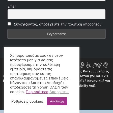
Email
Συνεχίζοντας, αποδέχεστε την πολιτική απορρήτου
Χρησιμοποιούμε cookies στον
ιστότοπό μας για να σας
προσφέρουμε την καλύτερη
εμπειρία, θυμόμαστε τις
Η ιστοσελίδα μας συμμορφώνεται εν μέρει με τις Κατευθυντήριες
προτιμήσεις σας και τις
Οδηγίες για την Προσβασιμότητα Περιεχομένου Ιστού (WCAG) 2.1 –
επαναλαμβανόμενες επισκέψεις.
Επίπεδο AA, όπως προβλέπεται από τον Ευρωπαϊκό Κανονισμό για
Κάνοντας κλικ στο «Αποδοχή»,
την Προσβασιμότητα (European Accessibility Act).
αποδέχεστε τη χρήση ΟΛΩΝ των
cookies.
Περισσότερα
Απορρίπτω
©2020 radioproto.gr
Ρυθμίσεις cookies
Αποδοχή