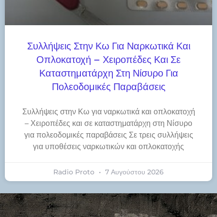
Συλλήψεις Στην Κω Για Ναρκωτικά Και
Οπλοκατοχή – Χειροπέδες Και Σε
Καταστηματάρχη Στη Νίσυρο Για
Πολεοδομικές Παραβάσεις
Συλλήψεις στην Κω για ναρκωτικά και οπλοκατοχή
– Χειροπέδες και σε καταστηματάρχη στη Νίσυρο
για πολεοδομικές παραβάσεις Σε τρεις συλλήψεις
για υποθέσεις ναρκωτικών και οπλοκατοχής
Radio Proto
7 Αυγούστου 2026