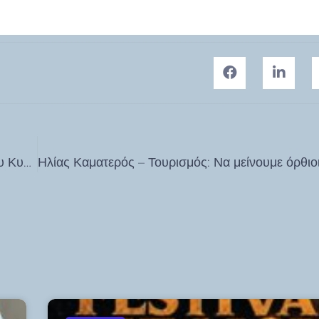
Ν. Σαντορινιός: Στον αέρα 700 εργαζόμενοι του Ομίλου Κυπριώτη στην Κω. Η τύχη τους πρέπει να αποτελέσει άμεση προτεραιότητα για την Κυβέρνηση.