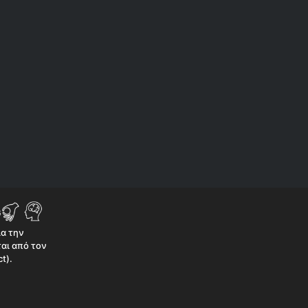
ια την
αι από τον
t).