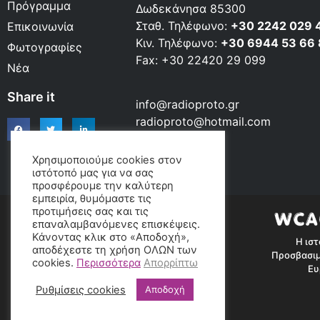
Πρόγραμμα
Δωδεκάνησα 85300
Σταθ. Τηλέφωνο:
+30 2242 029 
Επικοινωνία
Κιν. Τηλέφωνο:
+30 6944 53 66
Φωτογραφίες
Fax: +30 22420 29 099
Νέα
Share it
info@radioproto.gr
radioproto@hotmail.com
Χρησιμοποιούμε cookies στον
ιστότοπό μας για να σας
προσφέρουμε την καλύτερη
εμπειρία, θυμόμαστε τις
προτιμήσεις σας και τις
επαναλαμβανόμενες επισκέψεις.
Κάνοντας κλικ στο «Αποδοχή»,
Η ιστ
αποδέχεστε τη χρήση ΟΛΩΝ των
Προσβασιμ
cookies.
Περισσότερα
Απορρίπτω
Ευ
Ρυθμίσεις cookies
Αποδοχή