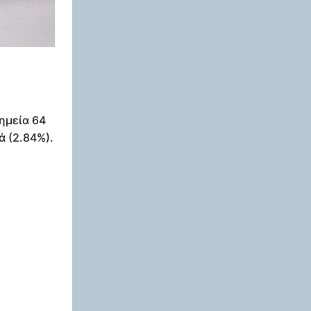
ημεία 64
ά (2.84%).