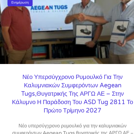
Ενημέρωση
Νέο Υπερσύγχρονο Ρυμουλκό Για Την
Καλυμνιακών Συμφερόντων Aegean
Tugs,θυγατρικής Της ΑΡΓΩ ΑΕ – Στην
Κάλυμνο Η Παράδοση Του ASD Tug 2811 Το
Πρώτο Τρίμηνο 2027
Νέο υπερσύγχρονο ρυμουλκό για την καλυμνιακών
συμφερόντων Aegean Tugs,θυγατρικής της ΑΡΓΩ ΑΕ –