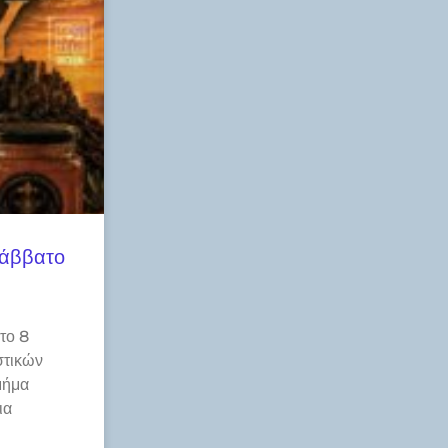
Σάββατο
το 8
στικών
μήμα
ια