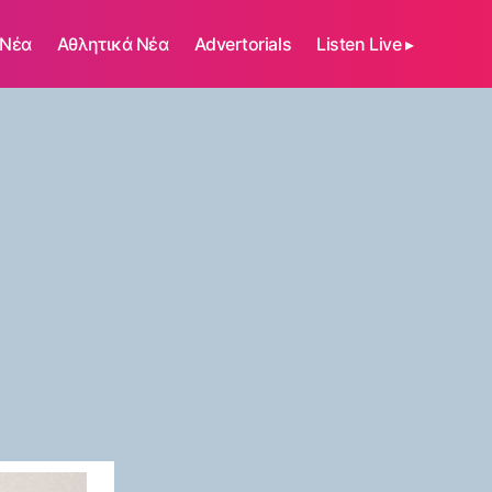
 Νέα
Αθλητικά Νέα
Advertorials
Listen Live ▸