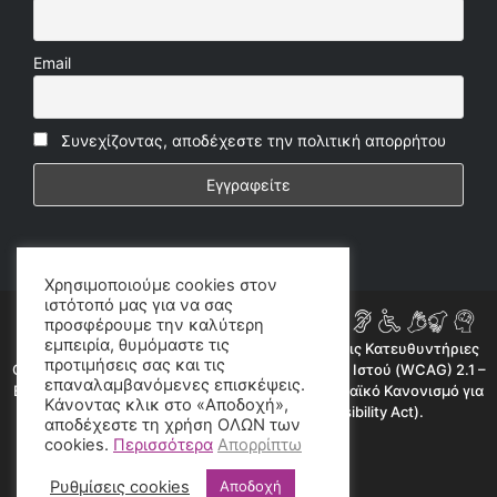
Email
Συνεχίζοντας, αποδέχεστε την πολιτική απορρήτου
Χρησιμοποιούμε cookies στον
ιστότοπό μας για να σας
προσφέρουμε την καλύτερη
εμπειρία, θυμόμαστε τις
Η ιστοσελίδα μας συμμορφώνεται εν μέρει με τις Κατευθυντήριες
προτιμήσεις σας και τις
Οδηγίες για την Προσβασιμότητα Περιεχομένου Ιστού (WCAG) 2.1 –
επαναλαμβανόμενες επισκέψεις.
Επίπεδο AA, όπως προβλέπεται από τον Ευρωπαϊκό Κανονισμό για
Κάνοντας κλικ στο «Αποδοχή»,
την Προσβασιμότητα (European Accessibility Act).
αποδέχεστε τη χρήση ΟΛΩΝ των
cookies.
Περισσότερα
Απορρίπτω
©2020 radioproto.gr
Ρυθμίσεις cookies
Αποδοχή