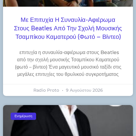
Με Επιτυχία Η Συναυλία-Αφιέρωμα
Στους Beatles Από Την Σχολή Μουσικής
Τσαμπίκου Καματερού (φωτό – Βίντεο)
​επιτυχία η συναυλία-αφιέρωμα στους Beatles
από την σχολή μουσικής Τσαμπίκου Καματερού
(φωτό – βίντεο) Ένα μαγευτικό μουσικό ταξίδι στις
μεγάλες επιτυχίες του θρυλικού συγκροτήματος
Radio Proto
9 Αυγούστου 2026
Ενημέρωση