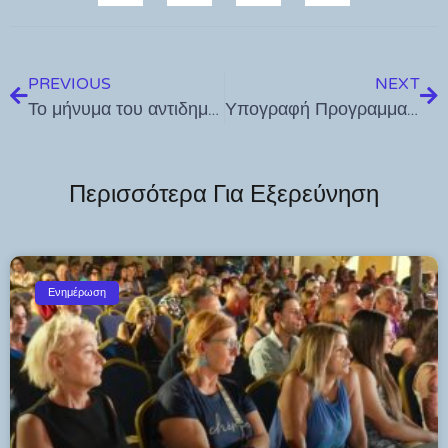
PREVIOUS
NEXT
Το μήνυμα του αντιδημάρχου Σ. Καμπουράκη για την Παγκόσμια Ημέρα Περιβάλλοντος
Υπογραφή Προγραμματικής Σύμβασης μεταξύ Υπουργείου Πολιτισμού, Περιφέρειας Νοτίου Αιγαίου και Ιεράς Μονής Αγίου Ιωάννου του Θεολόγου για τη συντήρηση των τριών ανεμόμυλων της Χώρας Πάτμου και τη μελέτη στερέωσης και αποκατάστασης του Ιερού Ναού Αγίου Ιωάννου του Θεολόγου Σαντορίνης
Περισσότερα Για Εξερεύνηση
Ενημέρωση