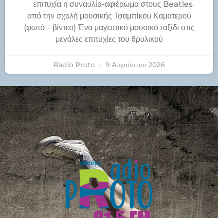
​επιτυχία η συναυλία-αφιέρωμα στους Beatles
από την σχολή μουσικής Τσαμπίκου Καματερού
(φωτό – βίντεο) Ένα μαγευτικό μουσικό ταξίδι στις
μεγάλες επιτυχίες του θρυλικού
Radio Proto
9 Αυγούστου 2026