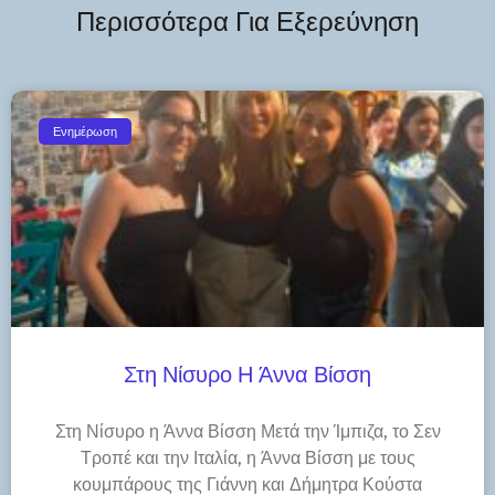
Περισσότερα Για Εξερεύνηση
Ενημέρωση
Στη Νίσυρο Η Άννα Βίσση
Στη Νίσυρο η Άννα Βίσση Μετά την Ίμπιζα, το Σεν
Τροπέ και την Ιταλία, η Άννα Βίσση με τους
κουμπάρους της Γιάννη και Δήμητρα Κούστα