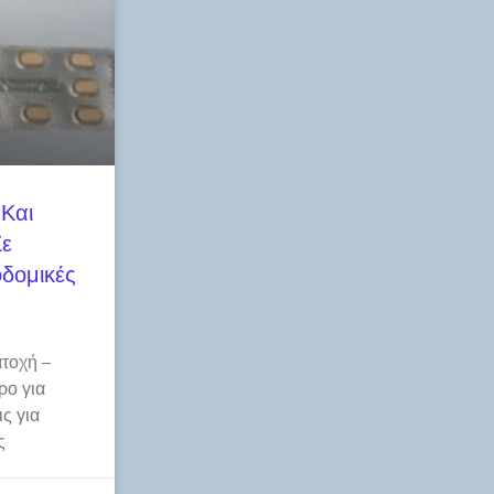
 Και
Σε
δομικές
τοχή –
ρο για
ς για
ς