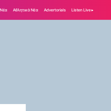
 Νέα
Αθλητικά Νέα
Advertorials
Listen Live ▸