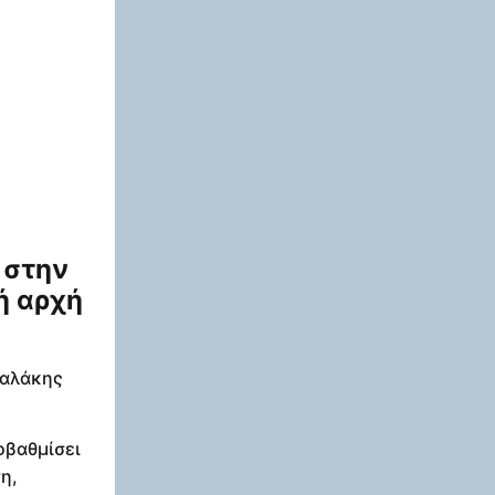
 στην
ή αρχή
καλάκης
οβαθμίσει
η,