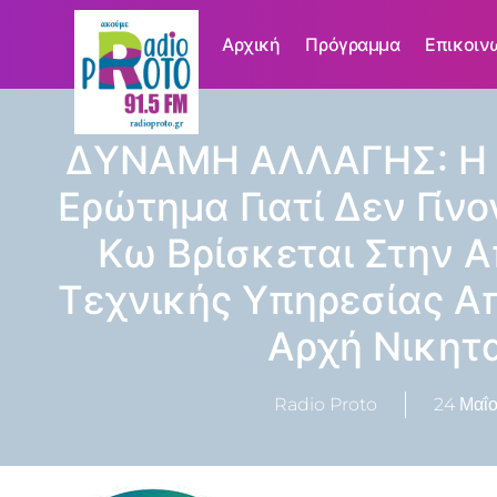
Αρχική
Πρόγραμμα
Επικοιν
ΔΥΝΑΜΗ ΑΛΛΑΓΗΣ: Η 
Ερώτημα Γιατί Δεν Γίνο
Κω Βρίσκεται Στην 
Τεχνικής Υπηρεσίας Α
Αρχή Νικητ
Radio Proto
24 Μαΐο