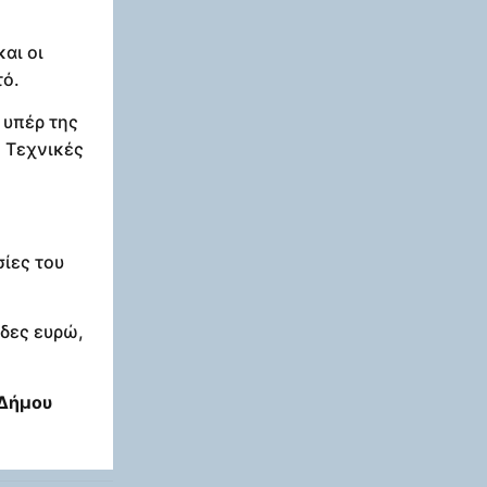
αι οι
τό.
 υπέρ της
ς Τεχνικές
ίες του
άδες ευρώ,
 Δήμου