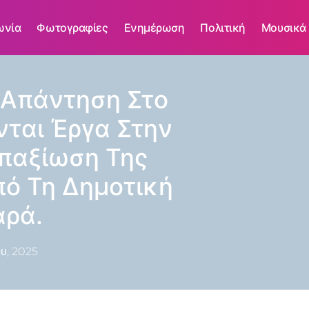
ωνία
Φωτογραφίες
Ενημέρωση
Πολιτική
Μουσικά
Απάντηση Στο
νται Έργα Στην
Απαξίωση Της
πό Τη Δημοτική
αρά.
υ, 2025