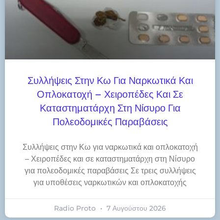
Συλλήψεις Στην Κω Για Ναρκωτικά Και
Οπλοκατοχή – Χειροπέδες Και Σε
Καταστηματάρχη Στη Νίσυρο Για
Πολεοδομικές Παραβάσεις
Συλλήψεις στην Κω για ναρκωτικά και οπλοκατοχή
– Χειροπέδες και σε καταστηματάρχη στη Νίσυρο
για πολεοδομικές παραβάσεις Σε τρεις συλλήψεις
για υποθέσεις ναρκωτικών και οπλοκατοχής
Radio Proto
7 Αυγούστου 2026