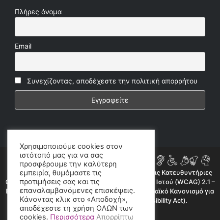
Πλήρες όνομα
Email
Συνεχίζοντας, αποδέχεστε την πολιτική απορρήτου
Χρησιμοποιούμε cookies στον
ιστότοπό μας για να σας
προσφέρουμε την καλύτερη
εμπειρία, θυμόμαστε τις
Η ιστοσελίδα μας συμμορφώνεται εν μέρει με τις Κατευθυντήριες
προτιμήσεις σας και τις
Οδηγίες για την Προσβασιμότητα Περιεχομένου Ιστού (WCAG) 2.1 –
επαναλαμβανόμενες επισκέψεις.
Επίπεδο AA, όπως προβλέπεται από τον Ευρωπαϊκό Κανονισμό για
Κάνοντας κλικ στο «Αποδοχή»,
την Προσβασιμότητα (European Accessibility Act).
αποδέχεστε τη χρήση ΟΛΩΝ των
©2020 radioproto.gr
cookies.
Περισσότερα
Απορρίπτω