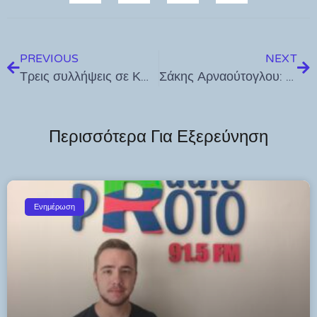
PREVIOUS
NEXT
Τρεις συλλήψεις σε Κω και Κάλυμνο για ναρκωτικά, ηχορύπανση και οδήγηση υπό την επήρεια αλκοόλ
Σάκης Αρναούτογλου: «Η Ελλάδα δεν μπορεί να παραμένει ουραγός στην ανακύκλωση και την κυκλική οικονομία»
Περισσότερα Για Εξερεύνηση
Ενημέρωση