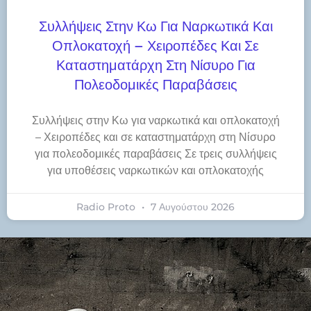
Συλλήψεις Στην Κω Για Ναρκωτικά Και
Οπλοκατοχή – Χειροπέδες Και Σε
Καταστηματάρχη Στη Νίσυρο Για
Πολεοδομικές Παραβάσεις
Συλλήψεις στην Κω για ναρκωτικά και οπλοκατοχή
– Χειροπέδες και σε καταστηματάρχη στη Νίσυρο
για πολεοδομικές παραβάσεις Σε τρεις συλλήψεις
για υποθέσεις ναρκωτικών και οπλοκατοχής
Radio Proto
7 Αυγούστου 2026