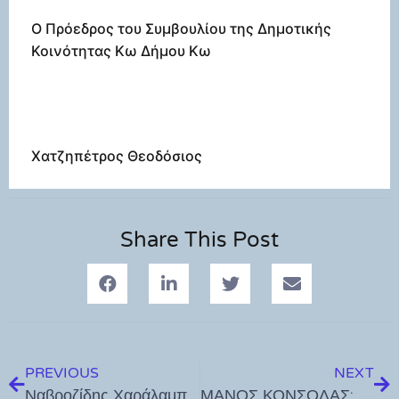
Ο Πρόεδρος του Συμβουλίου της Δημοτικής
Κοινότητας Κω Δήμου Κω
Χατζηπέτρος Θεοδόσιος
Share This Post
PREVIOUS
NEXT
Ναβροζίδης Χαράλαμπος: Έργο 4.300.000 ευρώ για τη συντήρηση του Επαρχιακού Οδικού Δικτύου Κω ενέκρινε η Περιφερειακή Επιτροπή Νοτίου Αιγαίου
ΜΑΝΟΣ ΚΟΝΣΟΛΑΣ: «Ενισχύονται οι δυνάμεις πυρόσβεσης και πυροπροστασίας»