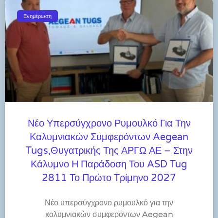
Ενημέρωση
Νέο Υπερσύγχρονο Ρυμουλκό Για Την
Καλυμνιακών Συμφερόντων Aegean
Tugs,θυγατρικής Της ΑΡΓΩ ΑΕ – Στην
Κάλυμνο Η Παράδοση Του ASD Tug
2811 Το Πρώτο Τρίμηνο 2027
Νέο υπερσύγχρονο ρυμουλκό για την
καλυμνιακών συμφερόντων Aegean