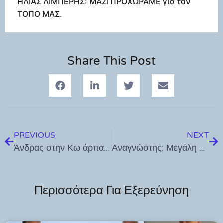
ΗΛΙΑΣ ΛΙΜΠΕΡΗΣ: ΜΑΖΙ ΠΡΟΧΩΡΑΜΕ για τον
ΤΟΠΟ ΜΑΣ.
Share This Post
PREVIOUS
NEXT
Άνδρας στην Κω άρπαξε από τα μαλλιά την σύντροφό του (εργαζόμενη σε ζαχαροπλαστείο) και απειλούσε ότι θα την σκοτώσει..
Αναγνώστης: Μεγάλη η ταλαιπωρία των επιβατών στη γραμμή Κω – Τουρκία! Λιποθυμούν οι τουρίστες…
Περισσότερα Για Εξερεύνηση