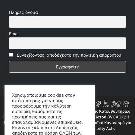
Πλήρες όνομα
Email
Συνεχίζοντας, αποδέχεστε την πολιτική απορρήτου
Χρησιμοποιούμε cookies στον
ιστότοπό μας για να σας
προσφέρουμε την καλύτερη
Η ιστοσελίδα μας συμμορφώνεται εν μέρει με τις Κατευθυντήριες
εμπειρία, θυμόμαστε τις
προτιμήσεις σας και τις
Οδηγίες για την Προσβασιμότητα Περιεχομένου Ιστού (WCAG) 2.1 –
επαναλαμβανόμενες επισκέψεις.
Επίπεδο AA, όπως προβλέπεται από τον Ευρωπαϊκό Κανονισμό για
Κάνοντας κλικ στο «Αποδοχή»,
την Προσβασιμότητα (European Accessibility Act).
αποδέχεστε τη χρήση ΟΛΩΝ των