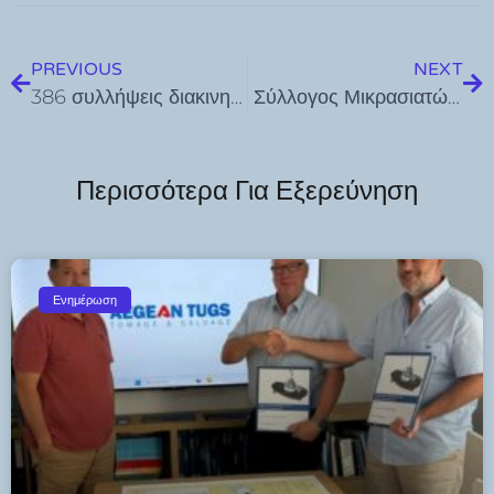
PREVIOUS
NEXT
386 συλλήψεις διακινητών μη νόμιμων μεταναστών στα Ελληνοτουρκικά χερσαία και θαλάσσια σύνορα το πρώτο 7μηνο του 2022
Σύλλογος Μικρασιατών Κω «Ο Ηρόδοτος»: Μουσικό Αφιέρωμα «Στη Μνήμη μιας Επετείου 100 χρόνια μετά» την Κυριακή 21 Αυγούστου στο Ρωμαϊκό Ωδείο. Προκράτηση δωρεάν θέσεων: exas.gr
Περισσότερα Για Εξερεύνηση
Ενημέρωση