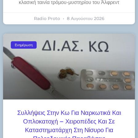
κλασική ταινία τρόμου-μυστηρίου του Άλφρεντ
Radio Proto
8 Αυγούστου 2026
Ενημέρωση
Συλλήψεις Στην Κω Για Ναρκωτικά Και
Οπλοκατοχή – Χειροπέδες Και Σε
Καταστηματάρχη Στη Νίσυρο Για