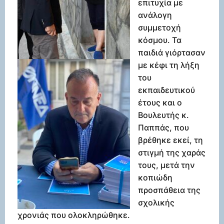
επιτυχία με
ανάλογη
συμμετοχή
κόσμου. Τα
παιδιά γιόρτασαν
με κέφι τη λήξη
του
εκπαιδευτικού
έτους και ο
Βουλευτής κ.
Παππάς, που
βρέθηκε εκεί, τη
στιγμή της χαράς
τους, μετά την
κοπιώδη
προσπάθεια της
σχολικής
χρονιάς που ολοκληρώθηκε.