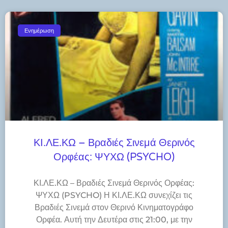
Ενημέρωση
ΚΙ.ΛΕ.ΚΩ – Βραδιές Σινεμά Θερινός
Ορφέας: ΨΥΧΩ (PSYCHO)
ΚΙ.ΛΕ.ΚΩ – Βραδιές Σινεμά Θερινός Ορφέας:
ΨΥΧΩ (PSYCHO) Η ΚΙ.ΛΕ.ΚΩ συνεχίζει τις
Βραδιές Σινεμά στον Θερινό Κινηματογράφο
Ορφέα. Αυτή την Δευτέρα στις 21:00, με την