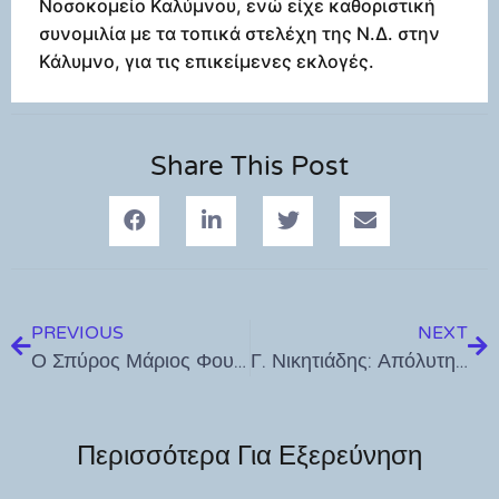
Νοσοκομείο Καλύμνου, ενώ είχε καθοριστική
συνομιλία με τα τοπικά στελέχη της Ν.Δ. στην
Κάλυμνο, για τις επικείμενες εκλογές.
Share This Post
PREVIOUS
NEXT
Ο Σπύρος Μάριος Φουρθιώτης ο μικρότερος rookie στα 600 κυβικά γραφεί την δική του ιστορία με απίστευτους χρόνους
Γ. Νικητιάδης: Απόλυτη κοροϊδία από τον κ. Μητσοτάκη για το Νοσοκομείο της Κω
Περισσότερα Για Εξερεύνηση