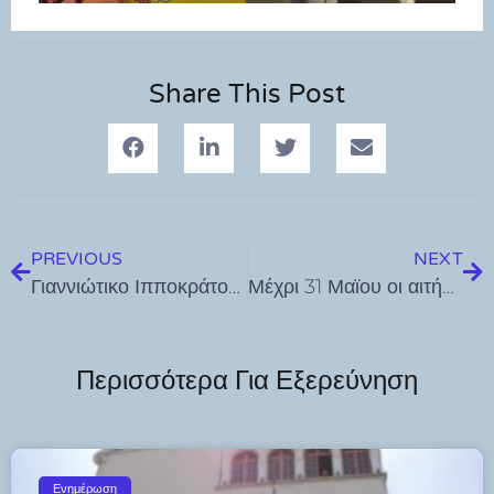
Share This Post
PREVIOUS
NEXT
Γιαννιώτικο Ιπποκράτους : Live Rock βραδιά το Σάββατο 30 Μαΐου
Μέχρι 31 Μαϊου οι αιτήσεις για εγγραφές και επανεγγραφές νηπίων και βρεφών στους Βρεφονηπιακούς Σταθμούς Δήμου Κω
Περισσότερα Για Εξερεύνηση
Ενημέρωση