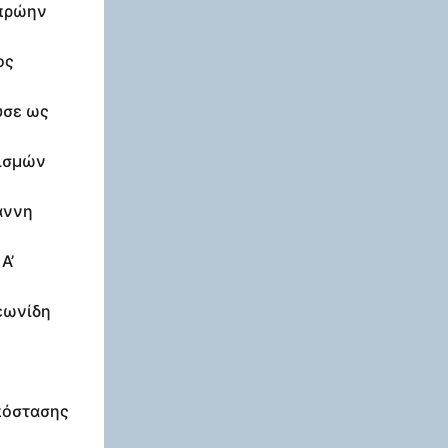
 πρώην
ος
υσε ως
τισμών
άννη
Α’
εωνίδη
απόστασης