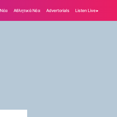
 Νέα
Αθλητικά Νέα
Advertorials
Listen Live ▸