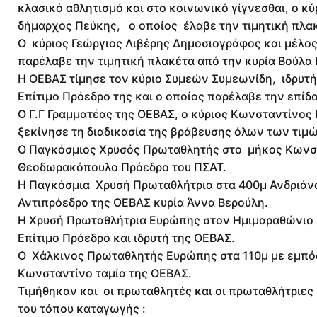
κλασικό αθλητισμό και στο κοινωνικό γίγνεσθαι, ο 
δήμαρχος Πεύκης, ο οποίος έλαβε την τιμητική πλα
Ο κύριος Γεώργιος Λιβέρης Δημοσιογράφος και μέλος
παρέλαβε την τιμητική πλακέτα από την κυρία Βούλ
Η ΟΕΒΑΣ τίμησε τον κύριο Συμεών Συμεωνίδη, ιδρυτή
Επίτιμο Πρόεδρο της και ο οποίος παρέλαβε την επί
Ο Γ.Γ Γραμματέας της ΟΕΒΑΣ, ο κύριος Κωνσταντίνος
ξεκίνησε τη διαδικασία της βράβευσης όλων των τ
Ο Παγκόσμιος Χρυσός Πρωταθλητής στο μήκος Κωνστ
Θεοδωρακόπουλο Πρόεδρο του ΠΣΑΤ.
Η Παγκόσμια Χρυσή Πρωταθλήτρια στα 400μ Ανδριάνα
Αντιπρόεδρο της ΟΕΒΑΣ κυρία Άννα Βερούλη.
Η Χρυσή Πρωταθλήτρια Ευρώπης στον Ημιμαραθώνιο 
Επίτιμο Πρόεδρο και ιδρυτή της ΟΕΒΑΣ.
Ο Χάλκινος Πρωταθλητής Ευρώπης στα 110μ με εμπόδ
Κωνσταντίνο ταμία της ΟΕΒΑΣ.
Τιμήθηκαν και οι πρωταθλητές και οι πρωταθλήτριες
του τόπου καταγωγής :