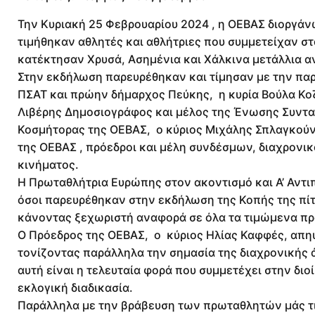
Την Κυριακή 25 Φεβρουαρίου 2024 , η ΟΕΒΑΣ διοργάνω
τιμήθηκαν αθλητές και αθλήτριες που συμμετείχαν σ
κατέκτησαν Χρυσά, Ασημένια και Χάλκινα μετάλλια α
Στην εκδήλωση παρευρέθηκαν και τίμησαν με την πα
ΠΣΑΤ και πρώην δήμαρχος Πεύκης, η κυρία Βούλα Κο
Λιβέρης Δημοσιογράφος και μέλος της Ένωσης Συντα
Κοσμήτορας της ΟΕΒΑΣ, ο κύριος Μιχάλης Σπλαγκούνια
της ΟΕΒΑΣ , πρόεδροι και μέλη συνδέσμων, διαχρονικο
κινήματος.
Η Πρωταθλήτρια Ευρώπης στον ακοντισμό και Α’ Αντι
όσοι παρευρέθηκαν στην εκδήλωση της Κοπής της π
κάνοντας ξεχωριστή αναφορά σε όλα τα τιμώμενα π
Ο Πρόεδρος της ΟΕΒΑΣ, ο κύριος Ηλίας Καφφές, απη
τονίζοντας παράλληλα την σημασία της διαχρονικής 
αυτή είναι η τελευταία φορά που συμμετέχει στην δι
εκλογική διαδικασία.
Παράλληλα με την βράβευση των πρωταθλητών μάς τι