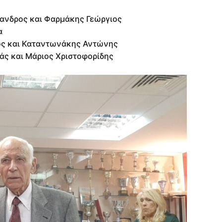
ξανδρος και Φαρμάκης Γεώργιος
α
ος και Καταντωνάκης Αντώνης
άς και Μάριος Χριστοφορίδης