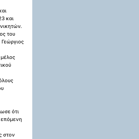
και
23 και
 νικητών.
ος του
 Γεώργιος
 μέλος
τικού
όλους
ου
λωσε ότι
ν επόμενη
ς στον