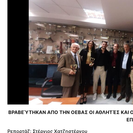
ΒΡΑΒΕΎΤΗΚΑΝ ΑΠΟ ΤΗΝ ΟΕΒΑΣ ΟΙ ΑΘΛΗΤΈΣ ΚΑΙ Ο
ΕΠ
Ρεπορτάζ: Στέργιος Χατζηστέργου