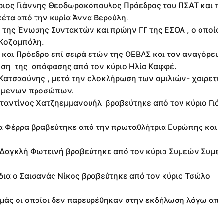
κύριος Γιάννης Θεοδωρακόπουλος Πρόεδρος του ΠΣΑΤ και
κέτα από την κυρία Άννα Βερούλη.
 της Ένωσης Συντακτών και πρώην ΓΓ της ΕΣΟΑ , ο οποί
α Κοζομπόλη.
 και Πρόεδρο επί σειρά ετών της ΟΕΒΑΣ και τον αναγόρε
δοση της απόφασης από τον κύριο Ηλία Καφφέ.
 Κατσαούνης , μετά την ολοκλήρωση των ομιλιών- χαιρε
ιμώμενων προσώπων.
αντίνος Χατζηεμμανουήλ βραβεύτηκε από τον κύριο Γι
 Φέρρα βραβεύτηκε από την πρωταθλήτρια Ευρώπης και 
Δαγκλή Φωτεινή βραβεύτηκε από τον κύριο Συμεών Συμ
ια ο Σαισανάς Νίκος βραβεύτηκε από τον κύριο Τσώλο
 μάς οι οποίοι δεν παρευρέθηκαν στην εκδήλωση λόγω 