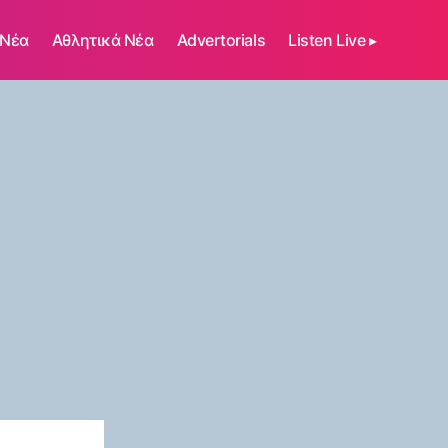
 Νέα
Αθλητικά Νέα
Advertorials
Listen Live ▸