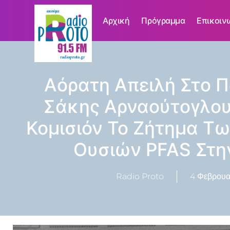
Αρχική
Πρόγραμμα
Επικοιν
Αόρατη Απειλή Στο Π
Σάκης Αρναούτογλου
Κομισιόν Το Ζήτημα Τ
Ουσιών PFAS Στη
Radio Proto
4 Φεβρουα