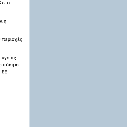
S στο
ι η
 περιοχές
 υγείας
ο πόσιμο
 ΕΕ.