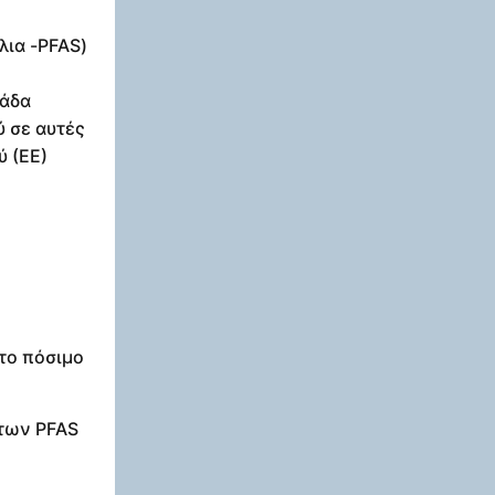
λια -PFAS)
η
λάδα
ύ σε αυτές
ύ (ΕΕ)
το πόσιμο
 των PFAS