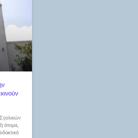
ην
κινούν
 Σχολικών
) άτομα,
διδακτικό