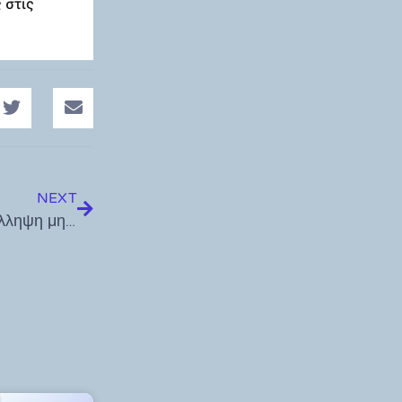
 στις
NEXT
Σύλληψη αλλοδαπού για παράβαση Κ.Ο.Κ. και σύλληψη μη νόμιμου αλλοδαπού στην Κω