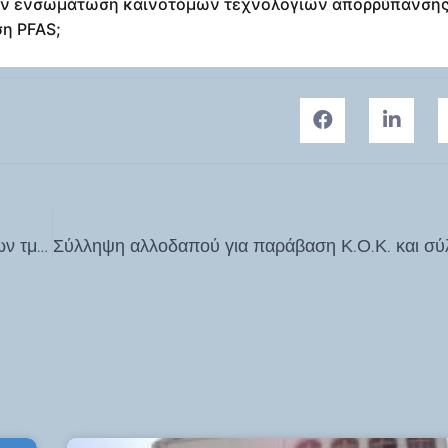
 την ενσωμάτωση καινοτόμων τεχνολογιών απορρύπανσης
ση PFAS;
Με μεγάλη επιτυχία πραγματοποιήθηκε η εκδήλωση των τμημάτων AHEPA Χαλανδρίου, Χολαργού και Κω για την Πολιτική των ΗΠΑ στην Ανατολική Μεσόγειο και την Θέση της Ελλάδος στην νέα προεδρία Τραμπ