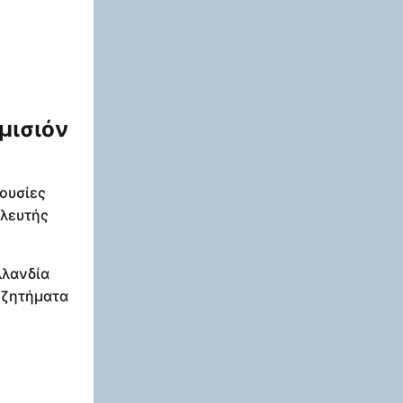
μισιόν
 ουσίες
υλευτής
λλανδία
 ζητήματα