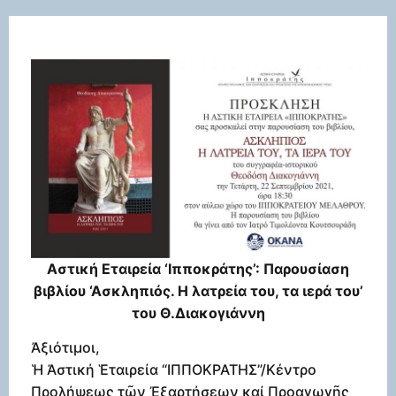
Αστική Εταιρεία ‘Ιπποκράτης’: Παρουσίαση
βιβλίου ‘Ασκληπιός. Η λατρεία του, τα ιερά του’
του Θ.Διακογιάννη
Ἀξιότιμοι,
Ἡ Ἀστική Ἑταιρεία “ΙΠΠΟΚΡΑΤΗΣ”/Κέντρο
Προλήψεως τῶν Ἐξαρτήσεων καί Προαγωγῆς