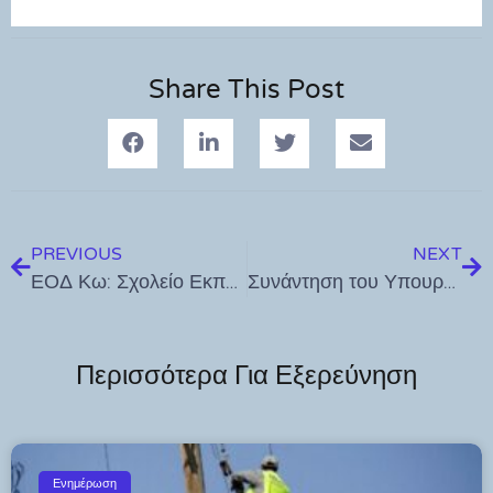
Share This Post
PREVIOUS
NEXT
ΕΟΔ Κω: Σχολείο Εκπαίδευσης Υποψηφίων Διασωστών
Συνάντηση του Υπουργού Μετανάστευσης και Ασύλου κ. Νότη Μηταράκη με τους 26 Πρέσβεις στην Ελλάδα των κρατών – μελών της ΕΕ και συνδεδεμένων κρατών Σένγκεν
Περισσότερα Για Εξερεύνηση
Ενημέρωση