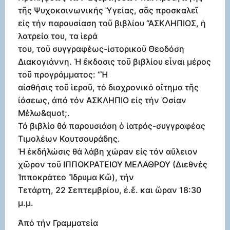
τῆς Ψυχοκοινωνικής Ὑγείας, σᾶς προσκαλεῖ
είς τήν παρουσίαση τοῦ βιβλίου “ΑΣΚΛΗΠΙΟΣ, ἡ
λατρεία του, τα ἱερά
του, τοῦ συγγραφέως-ἱστορικοῦ Θεοδόση
Διακογιάννη. Ἡ ἔκδοσις τοῦ βιβλίου εἷναι μέρος
τοῦ προγράμματος: “Ἡ
αἰσθήσις τοῦ ἱεροῦ, τό διαχρονικό αἴτημα τῆς
ἰάσεως, ἀπό τόν ΑΣΚΛΗΠΙΟ είς τήν Ὁσίαν
Μέλω&quot;.
Τό βιβλίο θἀ παρουσιάση ὁ ἱατρός-συγγραφέας
Τιμολέων Κουτσουράδης.
Ἡ ἐκδήλώσις θά λάβη χώραν είς τόν αὔλειον
χῶρον τοῦ ΙΠΠΟΚΡΑΤΕΙΟΥ ΜΕΛΑΘΡΟΥ (Διεθνές
Ἱπποκράτεο Ἵδρυμα Κῶ), τήν
Τετάρτη, 22 Σεπτεμβρίου, ἐ.ἔ. και ὥραν 18:30
μ.μ.
Ἀπό τήν Γραμματεία