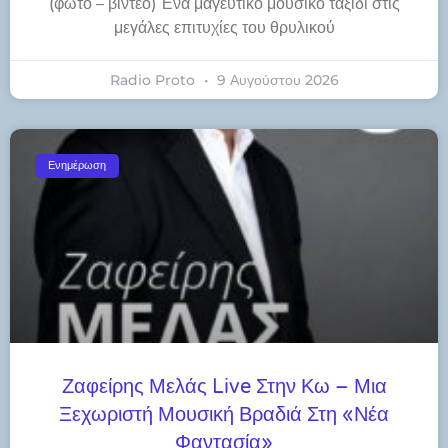
(φωτό – βίντεο) Ένα μαγευτικό μουσικό ταξίδι στις
μεγάλες επιτυχίες του θρυλικού
Radio Proto
9 Αυγούστου 2026
Ενημέρωση
Ζαφείρης Μελάς Live Στην Κω – Μια
Ξεχωριστή Μουσική Βραδιά Στη «Νέα
Φαντασία»