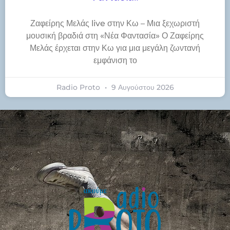
Ζαφείρης Μελάς live στην Κω – Μια ξεχωριστή
μουσική βραδιά στη «Νέα Φαντασία» Ο Ζαφείρης
Μελάς έρχεται στην Κω για μια μεγάλη ζωντανή
εμφάνιση το
Radio Proto
9 Αυγούστου 2026