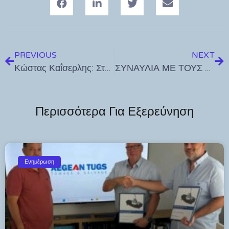
PREVIOUS
NEXT
Κώστας Καΐσερλης: Στο παγκάκι του Κάστρου ο Βασίλης και στους δρόμους μια κοινωνία να βοά
ΣΥΝΑΥΛΙΑ ΜΕ ΤΟΥΣ MOb
Περισσότερα Για Εξερεύνηση
Ενημέρωση