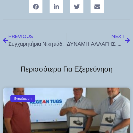
PREVIOUS
NEXT
Συγχαρητήρια Νικητιάδη για βράβευση δημοσιογράφου Μιχάλη Μαστή
ΔΥΝΑΜΗ ΑΛΛΑΓΗΣ: Η απάντηση στο ερώτημα γιατί δεν γίνονται έργα στην Κω βρίσκεται στην απαξίωση της Τεχνικής Υπηρεσίας από τη δημοτική αρχή Νικηταρά.
Περισσότερα Για Εξερεύνηση
Ενημέρωση