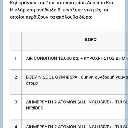
Κηδεμόνων του 1ου Ιπποκρατείου Λυκείου Κω.
Η κλήρωση ανέδειξε 8 μεγάλους νικητές, οι
οποίοι κερδίζουν τα ακόλουθα δώρα:
ΔΩΡΟ
1
ΑΙR CONDITION 12.000 btu – ΚΥΡΟΧΡΗΣΤΟΣ ΔΗΜ
2
ΒΟ
DY
n
’
SOUL
GYM
&
SPA
, 6μηνη συνδρομή γυμνασ
άτομο
3
ΔΙΗΜΕΡΕΥΣΗ
2
ΑΤΟΜΩΝ
(
Α
LL INCLUSIVE) – TUI 
NIRIIDES
4
ΔΙΗΜΕΡΕΥΣΗ
2
ΑΤΟΜΩΝ
(
Α
LL INCLUSIVE) – TUI 