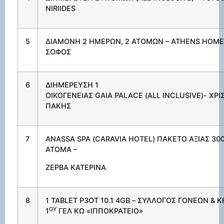
NIRIIDES
5
ΔΙΑΜΟΝΗ 2 ΗΜΕΡΩΝ, 2 ΑΤΟΜΩΝ –
ATHENS
HOME
ΣΟΦΟΣ
6
ΔΙΗΜΕΡΕΥΣΗ 1
ΟΙΚΟΓΕΝΕΙΑΣ
GAIA
PALACE
(Α
LL
INCLUSIVE
)-
X
ΡΙ
ΠΑΚΗΣ
7
ANASSA
SPA
(
CARAVIA
HOTEL
) ΠΑΚΕΤΟ ΑΞΙΑΣ 300
ΑΤΟΜΑ –
ΖΕΡΒΑ ΚΑΤΕΡΙΝΑ
8
1
TABLET
P
3
OT
10.1 4
GB
– ΣΥΛΛΟΓΟΣ ΓΟΝΕΩΝ &
ΟΥ
1
ΓΕΛ ΚΩ «ΙΠΠΟΚΡΑΤΕΙΟ»