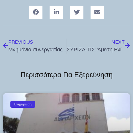
PREVIOUS
NEXT
Μνημόνιο συνεργασίας μεταξύ του Υπουργείου Ψηφιακής Διακυβέρνησης και της Ένωσης Περιφερειών Ελλάδος
ΣΥΡΙΖΑ-ΠΣ: Άμεση Ενίσχυση του Δημόσιου Συστήματος Υγείας στα Νησιά – Συνάντηση με τον Διοικητή του Νοσοκομείου ΚωΣΥΡΙΖΑ-ΠΣ: Άμεση Ενίσχυση του Δημόσιου Συστήματος Υγείας στα Νησιά – Συνάντηση με τον Διοικητή του Νοσοκομείου Κω
Περισσότερα Για Εξερεύνηση
Ενημέρωση