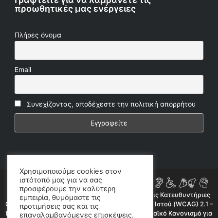
προωθητικές μας ενέργειες
Πλήρες όνομα
Email
Συνεχίζοντας, αποδέχεστε την πολιτική απορρήτου
Χρησιμοποιούμε cookies στον
ιστότοπό μας για να σας
προσφέρουμε την καλύτερη
Η ιστοσελίδα μας συμμορφώνεται εν μέρει με τις Κατευθυντήριες
εμπειρία, θυμόμαστε τις
Οδηγίες για την Προσβασιμότητα Περιεχομένου Ιστού (WCAG) 2.1 –
προτιμήσεις σας και τις
Επίπεδο AA, όπως προβλέπεται από τον Ευρωπαϊκό Κανονισμό για
επαναλαμβανόμενες επισκέψεις.