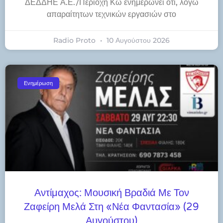
ΔΕΔΔΗΕ Α.Ε./Περιοχή Κω ενημερώνει ότι, λόγω
απαραίτητων τεχνικών εργασιών στο
Radio Proto
10 Αυγούστου 2026
Ενημέρωση
Αντίμαχος: Μουσική Βραδιά Με Τον
Ζαφείρη Μελά Στη «Νέα Φαντασία» (29
Αυγούστου)