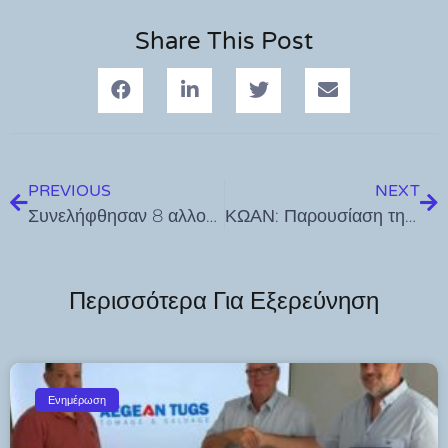
Share This Post
PREVIOUS
NEXT
Συνελήφθησαν 8 αλλοδαποί για πλαστογραφία ταξιδιωτικών εγγράφων στην Κω
ΚΩΑΝ: Παρουσίαση της έρευνας του Δρ. Σ. Βαρελά για την τουριστική προβολή και ανάπτυξη της Κω
Περισσότερα Για Εξερεύνηση
Ενημέρωση