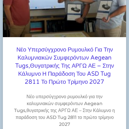
Νέο Υπερσύγχρονο Ρυμουλκό Για Την
Καλυμνιακών Συμφερόντων Aegean
Tugs,θυγατρικής Της ΑΡΓΩ ΑΕ – Στην
Κάλυμνο Η Παράδοση Του ASD Tug
2811 Το Πρώτο Τρίμηνο 2027
Νέο υπερσύγχρονο ρυμουλκό για την
καλυμνιακών συμφερόντων Aegean
Tugs,θυγατρικής της ΑΡΓΩ ΑΕ – Στην Κάλυμνο η
παράδοση του ASD Tug 2811 το πρώτο τρίμηνο
2027