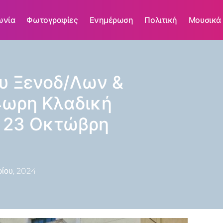
ωνία
Φωτογραφίες
Ενημέρωση
Πολιτική
Μουσικά
υ Ξενοδ/λων &
4ωρη Κλαδική
η 23 Οκτώβρη
ίου, 2024