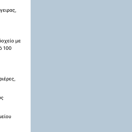
γειρας,
δοχείο με
ό 100
ριέρες,
υς
μείου