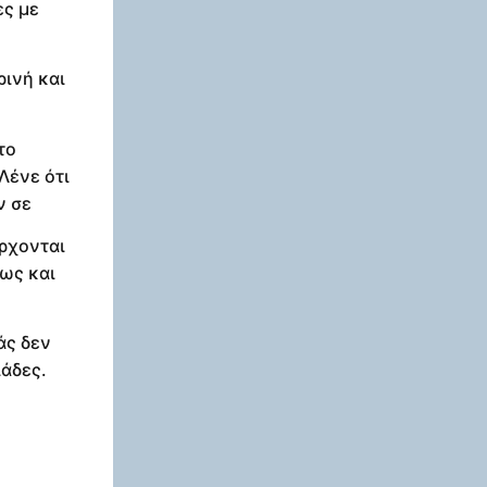
ες με
ρινή και
το
Λένε ότι
ν σε
έρχονται
πως και
άς δεν
ιάδες.