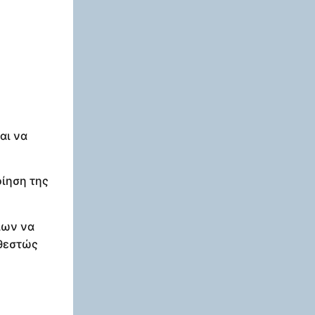
αι να
οίηση της
ίων να
αθεστώς