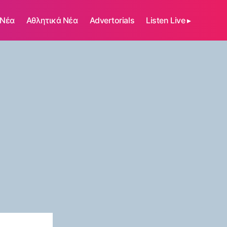
 Νέα
Αθλητικά Νέα
Advertorials
Listen Live ▸