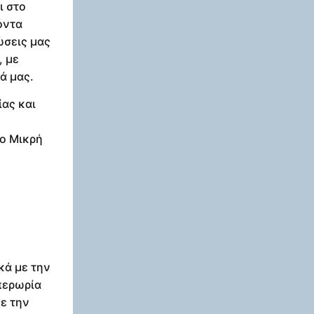
ι στο
όντα
ώσεις μας
, με
ά μας.
ίας και
ίο Μικρή
κά με την
περωρία
με την