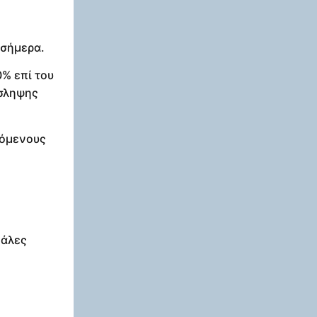
 σήμερα.
0% επί του
όσληψης
ζόμενους
γάλες