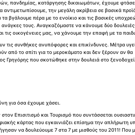
θών, πανδημίας, κατάργησης δικαιωμάτων, έχουμε φτάσε
α αντιμετωπίσουμε, την μεγάλη ακρίβεια σε βασικά προϊ
 τα βγάλουμε πέρα με το ενοίκιο και τις βασικές υποχρε
ς ανάγκες τους. Αναγκαζόμαστε να κάνουμε δύο δουλειές
 τις οικογένειες μας, να χάνουμε την επαφή με τα παιδι
νουν τις συνθήκες ανυπόφορες και επικίνδυνες. Μέτρα υγε
ν από το σπίτι για το μεροκάματο και δεν ξέρουν αν θα
φος Γρηγόρης που σκοτώθηκε στην δουλειά στο ξενοδοχε
ύνη για όσα έχουμε χάσει.
τον Επισιτισμό και Τουρισμό που συντάσσεται ουσιαστι
φιακής κάρτας που εγκαινιάζει επίσημα την απλήρωτη υ
δήγησαν να δουλεύουμε 7 στα 7 με μισθούς του 2011! Που 