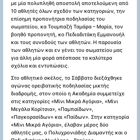
με μία πολυπληθή αποστολή αποτελούμενη από
10 αθλητές όλων σχεδόν των κατηγοριών, την
επίσημη προπονήτρια ποδηλασίας του
σωματείου, κα Τουμπαζή Ταμάρα – Μαρία, τον
βοηθό προπονητή, κο Πεδιαδιτάκη Εμμανουήλ
και τους συνοδούς των αθλητών. Η παρουσία
των αθλητών και εν γένει του σωματείου μας
για άλλη μία φορά απέσπασε τα καλύτερα
σχόλια και εντυπώσεις.
Στο αθλητικό σκέλος, το Σάββατο διεξάχθηκε
αγώνας ορειβατικής ποδηλασίας μικτής
διαδρομής, στον οποίο η Ακαδημία συμμετείχε
στις κατηγορίες «Μίνι Μικρά Αγόρια», «Μίνι
Μεγάλα Κορίτσια», «Παμπαίδων»,
«Παγκορασίδων» και «Παίδων». Στην κατηγορία
«Μίνι Μικρά Αγόρια», έλαβαν μέρος δύο
αθλητές μας, ο Πολυχρονιάδης Διαμαντής και ο