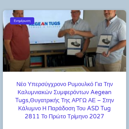
Ενημέρωση
Νέο Υπερσύγχρονο Ρυμουλκό Για Την
Καλυμνιακών Συμφερόντων Aegean
Tugs,θυγατρικής Της ΑΡΓΩ ΑΕ – Στην
Κάλυμνο Η Παράδοση Του ASD Tug
2811 Το Πρώτο Τρίμηνο 2027