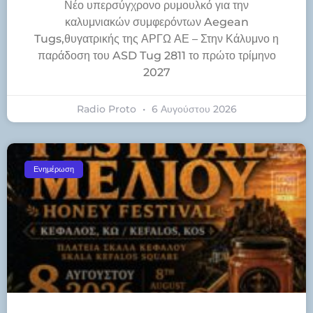
Νέο υπερσύγχρονο ρυμουλκό για την
καλυμνιακών συμφερόντων Aegean
Tugs,θυγατρικής της ΑΡΓΩ ΑΕ – Στην Κάλυμνο η
παράδοση του ASD Tug 2811 το πρώτο τρίμηνο
2027
Radio Proto
6 Αυγούστου 2026
Ενημέρωση