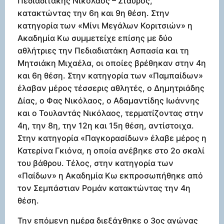
Πεδιαδιτάκης Νικόλαος – Σταύρος,
κατακτώντας την 6η και 9η θέση. Στην
κατηγορία των «Μίνι Μεγάλων Κοριτσιών» η
Ακαδημία Κω συμμετείχε επίσης με δύο
αθλήτριες την Πεδιαδιατάκη Ασπασία και τη
Μητσιάκη Μιχαέλα, οι οποίες βρέθηκαν στην 4η
και 6η θέση. Στην κατηγορία των «Παμπαίδων»
έλαβαν μέρος τέσσερις αθλητές, ο Δημητριάδης
Δίας, ο Φας Νικόλαος, ο Αδαμαντίδης Ιωάννης
και ο Τουλαντάς Νικόλαος, τερματίζοντας στην
4η, την 8η, την 12η και 15η θέση, αντίστοιχα.
Στην κατηγορία «Παγκορασίδων» έλαβε μέρος η
Κατερίνα Γκιόνα, η οποία ανέβηκε στο 2ο σκαλί
του βάθρου. Τέλος, στην κατηγορία των
«Παίδων» η Ακαδημία Κω εκπροσωπήθηκε από
τον Σεμπάστιαν Ρομάν κατακτώντας την 4η
θέση.
Την επόμενη ημέρα διεξάχθηκε ο 3ος αγώνας