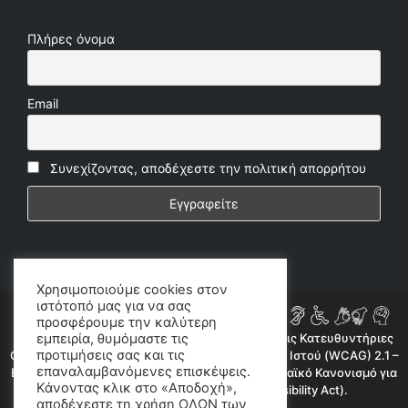
Πλήρες όνομα
Email
Συνεχίζοντας, αποδέχεστε την πολιτική απορρήτου
Χρησιμοποιούμε cookies στον
ιστότοπό μας για να σας
προσφέρουμε την καλύτερη
Η ιστοσελίδα μας συμμορφώνεται εν μέρει με τις Κατευθυντήριες
εμπειρία, θυμόμαστε τις
προτιμήσεις σας και τις
Οδηγίες για την Προσβασιμότητα Περιεχομένου Ιστού (WCAG) 2.1 –
επαναλαμβανόμενες επισκέψεις.
Επίπεδο AA, όπως προβλέπεται από τον Ευρωπαϊκό Κανονισμό για
Κάνοντας κλικ στο «Αποδοχή»,
την Προσβασιμότητα (European Accessibility Act).
αποδέχεστε τη χρήση ΟΛΩΝ των