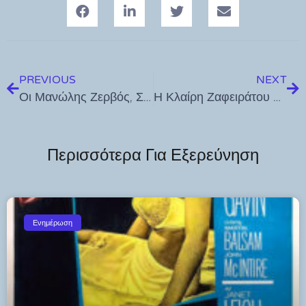
PREVIOUS
NEXT
Οι Μανώλης Ζερβός, Σάββας Κώστας, Σταμάτης Μαργέλλος και Νίκος Τσουκαλάς υποψήφιοι με τον Γιώργο Χατζημάρκο
Η Κλαίρη Ζαφειράτου υποψήφια Περιφερειακή Σύμβουλος στην Κω με τον Γιώργο Χατζημάρκο
Περισσότερα Για Εξερεύνηση
Ενημέρωση