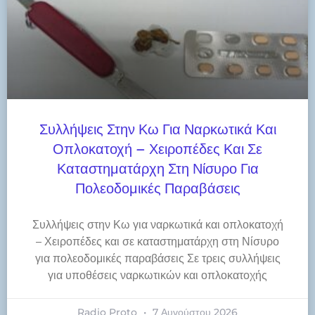
Συλλήψεις Στην Κω Για Ναρκωτικά Και
Οπλοκατοχή – Χειροπέδες Και Σε
Καταστηματάρχη Στη Νίσυρο Για
Πολεοδομικές Παραβάσεις
Συλλήψεις στην Κω για ναρκωτικά και οπλοκατοχή
– Χειροπέδες και σε καταστηματάρχη στη Νίσυρο
για πολεοδομικές παραβάσεις Σε τρεις συλλήψεις
για υποθέσεις ναρκωτικών και οπλοκατοχής
Radio Proto
7 Αυγούστου 2026