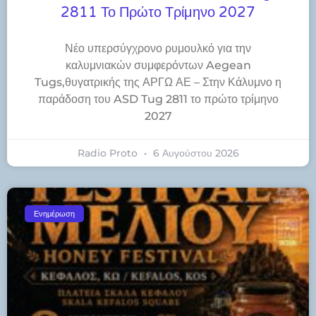
2811 Το Πρώτο Τρίμηνο 2027
Νέο υπερσύγχρονο ρυμουλκό για την
καλυμνιακών συμφερόντων Aegean
Tugs,θυγατρικής της ΑΡΓΩ ΑΕ – Στην Κάλυμνο η
παράδοση του ASD Tug 2811 το πρώτο τρίμηνο
2027
Radio Proto
6 Αυγούστου 2026
Ενημέρωση