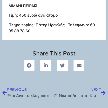
ΛΙΜΆΝΙ ΠΕΙΡΑΙΆ
Τιμή: 450 ευρώ ανά άτομο
Πληροφορίες: Πάτερ Ηρακλής . Τηλέφωνο: 69
95 88 78 60
Share This Post
PREVIOUS
NEXT
35οι Αιγαιοπελαγίτικοι Αγώνες: Η γιορτή του αθλητισμού στη Λέρο ξεκίνησε με ρεκόρ συμμετοχών
Γ. Νικητιάδης απο Κω: Ξεκινάμε δυνατά για την αλλαγή πορείας της χώρας