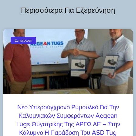
Περισσότερα Για Εξερεύνηση
Ενημέρωση
Νέο Υπερσύγχρονο Ρυμουλκό Για Την
Καλυμνιακών Συμφερόντων Aegean
Tugs,θυγατρικής Της ΑΡΓΩ ΑΕ – Στην
Κάλυμνο Η Παράδοση Του ASD Tug